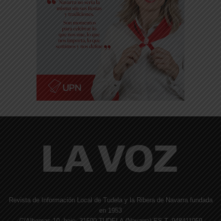
Revista de Información Local de Tudela y la Ribera de Navarra fundada
en 1953
C/Alhemas 10, bajo. 31500 TUDELA (Navarra) ES T. 948411059