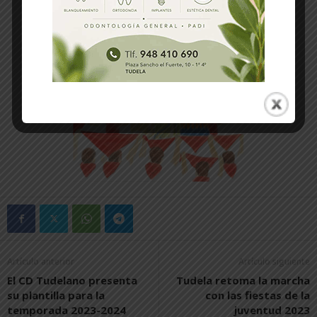
Artículo anterior
Artículo siguiente
El CD Tudelano presenta
Tudela retoma la marcha
su plantilla para la
con las fiestas de la
temporada 2023-2024
juventud 2023