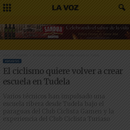
Inicio
Deportes
El ciclismo quiere volver a crear escuela en Tudela
DEPORTES
El ciclismo quiere volver a crear
escuela en Tudela
Varios técnicos han impulsado una
escuela ribera desde Tudela bajo el
paraguas del Club Ciclista Gamen y la
experiencia del Club Ciclista Turiaso