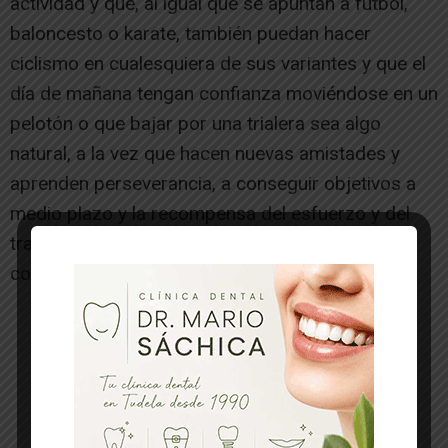
actividad y que, al igual que se apuntan a fútbol,
baloncesto o karate, también puedan hacer
ciclismo en cualesquiera de sus variantes y que el
día de mañana tengan confianza moviéndose en un
pelotón o que bajar por una trialera sea algo
natural, a la vez que hacen nuevas amistades y
aprenden perseverancia, a conseguir objetivos a
medio plazo y la recompensa del esfuerzo y del
trabajo continuado que aporta el ciclismo»,
concluye Casajús.
-- Publicidad --