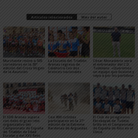
Artículos relacionados
Más del autor
Murchante reúne a 505
La Escuela del Triatlón
César Monasterio será
corredores en la 30ª
Arenas regresa de
el entrenador del C.D.
edición del Cross Virgen
Calahorra con dos
Tudelano: «Queremos
de la Asunción
bronces nacionales
un equipo que ilusione y
vaya a por los partidos»
El SDR Arenas supera
Casi 800 ciclistas
El Club de piragüismo
con éxito el gran reto
participaron en la 27ª
Ebrokayak de Tudela
organizativo del
edición de la Extreme
brilla en el Campeonato
Campeonato de España
Bardenas de Arguedas
de España de Ríos en el
de Triatlón de Edad
Cinca
Escolar y del XXV Reto