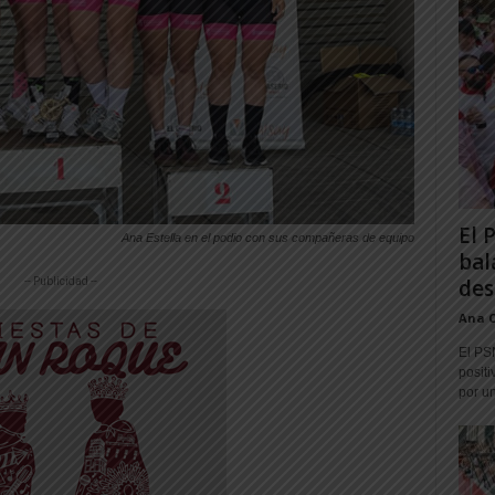
El 
Ana Estella en el podio con sus compañeras de equipo
bal
des
-- Publicidad --
Ana 
El PS
positi
por un