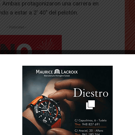
. Ambas protagonizaron una carrera en
ndo a estar a 2’ 40’’ del pelotón.
-- Publicidad --