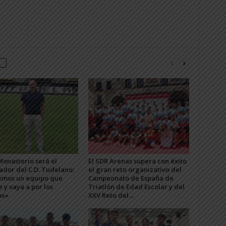
Monasterio será el
El SDR Arenas supera con éxito
ador del C.D. Tudelano:
el gran reto organizativo del
mos un equipo que
Campeonato de España de
e y vaya a por los
Triatlón de Edad Escolar y del
os»
XXV Reto del...