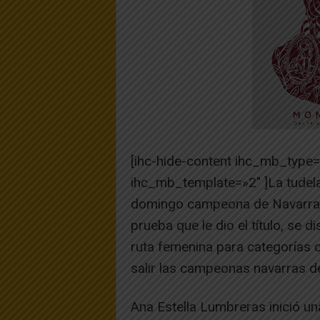
[ihc-hide-content ihc_mb_type
ihc_mb_template=»2″ ]La tudel
domingo campeona de Navarra J
prueba que le dio el título, se d
ruta femenina para categorías c
salir las campeonas navarras d
Ana Estella Lumbreras inició u