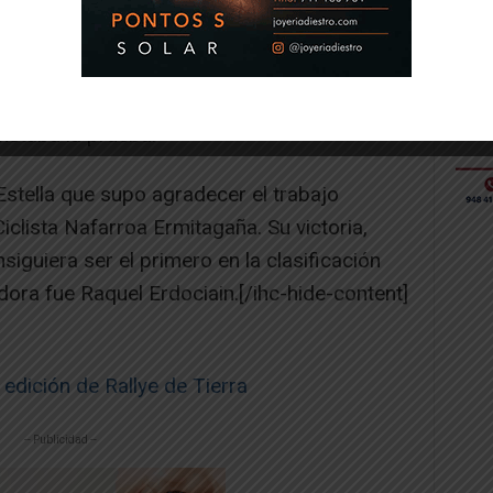
elana generó una arrancada cuya rival no pudo
la primera a meta. De esa manera, completaba
nstaba la prueba.
Estella que supo agradecer el trabajo
iclista Nafarroa Ermitagaña. Su victoria,
iguiera ser el primero en la clasificación
dora fue Raquel Erdociain.[/ihc-hide-content]
edición de Rallye de Tierra
-- Publicidad --