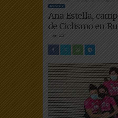
Inicio
Deportes
Ana Estella, campeona junior de 
e
DEPORTES
r
Ana Estella, camp
a
.
de Ciclismo en R
e
s
1 junio, 2021