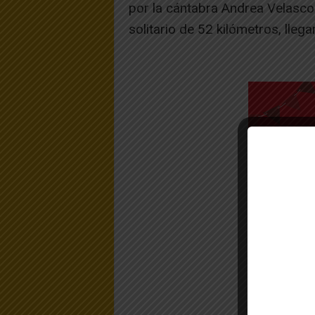
por la cántabra Andrea Velasco
solitario de 52 kilómetros, llega