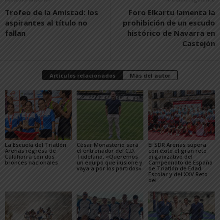
Trofeo de la Amistad: los
Foro Elkartu lamenta la
aspirantes al título no
prohibición de un escudo
fallan
histórico de Navarra en
Castejón
Artículos relacionados
Más del autor
La Escuela del Triatlón
César Monasterio será
El SDR Arenas supera
Arenas regresa de
el entrenador del C.D.
con éxito el gran reto
Calahorra con dos
Tudelano: «Queremos
organizativo del
bronces nacionales
un equipo que ilusione y
Campeonato de España
vaya a por los partidos»
de Triatlón de Edad
Escolar y del XXV Reto
del...