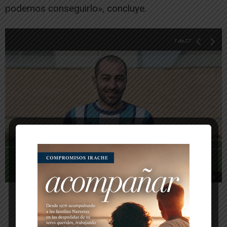
podemos conseguirlo», concluye.
1
de 27
Abdeljalil El Guich "Jalil"
-- Publicidad --