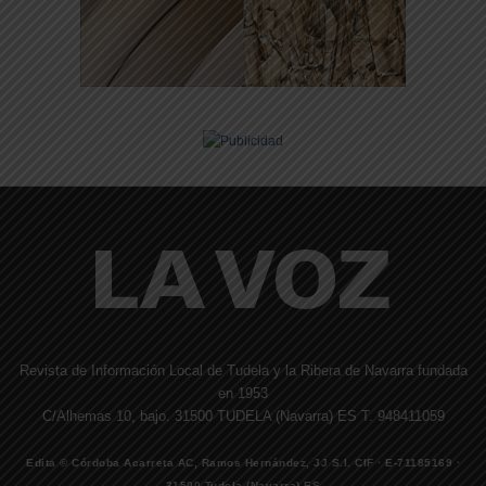
Revista de Información Local de Tudela y la Ribera de Navarra fundada
en 1953
C/Alhemas 10, bajo. 31500 TUDELA (Navarra) ES T. 948411059
Edita © Córdoba Acarreta AC, Ramos Hernández, JJ S.I. CIF · E-71185169 ·
31500 Tudela (Navarra) ES