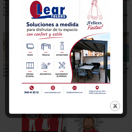
La Escuela del Triatlón
César Monasterio será
El SDR Arenas supera
Arenas regresa de
el entrenador del C.D.
con éxito el gran reto
Calahorra con dos
Tudelano: «Queremos
organizativo del
bronces nacionales
un equipo que ilusione y
Campeonato de España
vaya a por los partidos»
de Triatlón de Edad
Escolar y del XXV Reto
del...
Casi 800 ciclistas
El Club de piragüismo
Tres judocas navarros
participaron en la 27ª
Ebrokayak de Tudela
del Gimnasio Shogun de
edición de la Extreme
brilla en el Campeonato
Fitero, en el campus de
Bardenas de Arguedas
de España de Ríos en el
judo de Llanes
Cinca