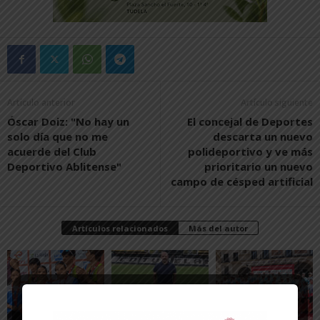
Artículo anterior
Artículo siguiente
Óscar Doiz: "No hay un
El concejal de Deportes
solo día que no me
descarta un nuevo
acuerde del Club
polideportivo y ve más
Deportivo Ablitense"
prioritario un nuevo
campo de césped artificial
Artículos relacionados
Más del autor