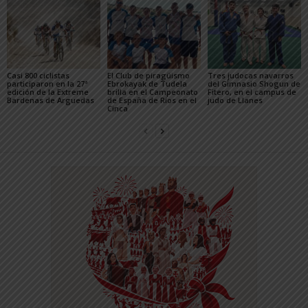
Casi 800 ciclistas
El Club de piragüismo
Tres judocas navarros
participaron en la 27ª
Ebrokayak de Tudela
del Gimnasio Shogun de
edición de la Extreme
brilla en el Campeonato
Fitero, en el campus de
Bardenas de Arguedas
de España de Ríos en el
judo de Llanes
Cinca