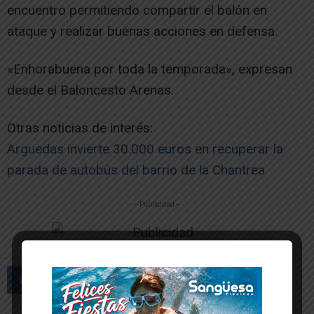
encuentro permitiendo compartir el balón en
ataque y realizar buenas acciones en defensa.
«Enhorabuena por toda la temporada», expresan
desde el Baloncesto Arenas.
Otras noticias de interés:
Arguedas invierte 30.000 euros en recuperar la
parada de autobús del barrio de la Chantrea
-- Publicidad --