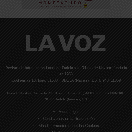
Revista de Información Local de Tudela y la Ribera de Navarra fundada
en 1953
C/Alhemas 10, bajo. 31500 TUDELA (Navarra) ES T. 948411059
Edita © Córdoba Acarreta AC, Ramos Hernández, JJ S.I. CIF · E-71185169 ·
31500 Tudela (Navarra) ES
Aviso Legal
Condiciones de la Suscripción
Más Información sobre las Cookies