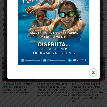
Artículo anterior
Artículo siguiente
Emotivo concierto
Las pruebas de acceso al
conmemorando el 80
conservatorio de Tudela
aniversario del fin de la
se realizarán a partir del 9
Segunda Guerra Mundial
de junio
en el IES Benjamín de
Tudela
Artículos relacionados
Más del autor
La Escuela del Triatlón
César Monasterio será
El SDR Arenas supera
Arenas regresa de
el entrenador del C.D.
con éxito el gran reto
Calahorra con dos
Tudelano: «Queremos
organizativo del
bronces nacionales
un equipo que ilusione y
Campeonato de España
vaya a por los partidos»
de Triatlón de Edad
Escolar y del XXV Reto
del...