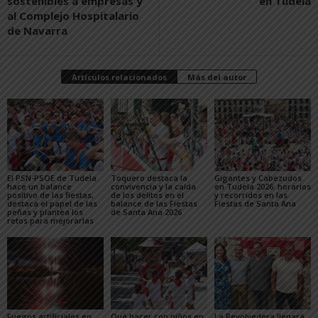
sostenibles a empresas y
en Tudela
al Complejo Hospitalario
de Navarra
Artículos relacionados
Más del autor
El PSN-PSOE de Tudela
Toquero destaca la
Gigantes y Cabezudos
hace un balance
convivencia y la caída
en Tudela 2026: horarios
positivo de las fiestas,
de los delitos en el
y recorridos en las
destaca el papel de las
balance de las Fiestas
Fiestas de Santa Ana
peñas y plantea los
de Santa Ana 2026
retos para mejorarlas
Fuegos artificiales en
Qué hacer con niños en
La Revolvedera llenará