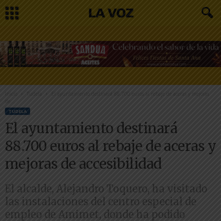
Inicio
Tudela
El ayuntamiento destinará 88.700 euros al rebaje de aceras y mejoras
de...
TUDELA
El ayuntamiento destinará
88.700 euros al rebaje de aceras y
mejoras de accesibilidad
El alcalde, Alejandro Toquero, ha visitado
las instalaciones del centro especial de
empleo de Amimet, donde ha podido