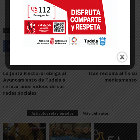
ETIQUETAS
CORELLA
POLICIA FORAL
Artículo anterior
Artículo siguiente
La Junta Electoral obliga al
Izan recibirá al fin su
Ayuntamiento de Tudela a
medicamento
retirar unos vídeos de sus
redes sociales
Artículos relacionados
Más del autor