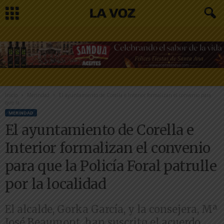
Inicio
Merindad
El ayuntamiento de Corella e Interior formalizan el convenio para
que la...
MERINDAD
El ayuntamiento de Corella e
Interior formalizan el convenio
para que la Policía Foral patrulle
por la localidad
El alcalde, Gorka García, y la consejera, Mª
José Beaumont, han suscrito el acuerdo