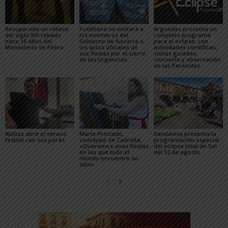
Recuperado un relieve
Fustiñana no invitará a
Arguedas presenta un
del siglo XVI robado
los miembros del
completo programa
hace 16 años del
Gobierno de Navarra a
para el eclipse, con
Monasterio de Fitero
los actos oficiales de
actividades científicas,
sus fiestas por el cierre
visitas guiadas,
de las Urgencias
concierto y observación
de las Perseidas
Ablitas abre el verano
María Preciado,
Sendaviva presenta la
festivo con sus peras
concejala de Cadreita:
programación especial
«Queremos unas fiestas
del eclipse total de Sol
en las que todo el
del 12 de agosto
mundo encuentre su
sitio»