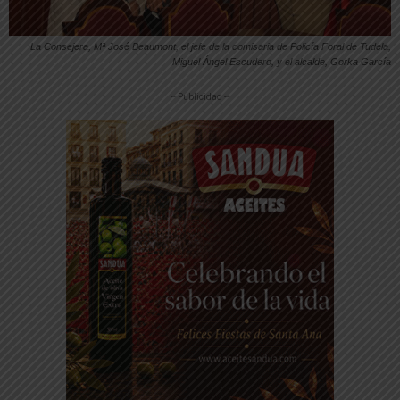
La Consejera, Mª José Beaumont, el jefe de la comisaria de Policía Foral de Tudela,
Miguel Ángel Escudero, y el alcalde, Gorka García
-- Publicidad --