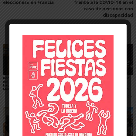
elecciones» en Francia
frente a la COVID-19 en el
caso de personas con
discapacidad
Artículos relacionados
Más del autor
Recuperado un relieve
Fustiñana no invitará a
Arguedas presenta un
del siglo XVI robado
los miembros del
completo programa
hace 16 años del
Gobierno de Navarra a
para el eclipse, con
Monasterio de Fitero
los actos oficiales de
actividades científicas,
sus fiestas por el cierre
visitas guiadas,
de las Urgencias
concierto y observación
de las Perseidas