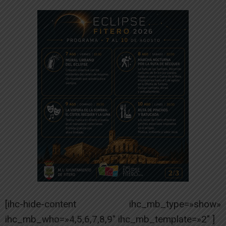
[ihc-hide-content ihc_mb_type=»show»
ihc_mb_who=»4,5,6,7,8,9″ ihc_mb_template=»2″ ]