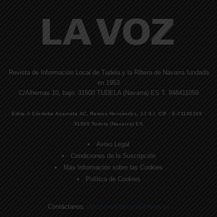
Revista de Información Local de Tudela y la Ribera de Navarra fundada
en 1953
C/Alhemas 10, bajo. 31500 TUDELA (Navarra) ES T. 948411059
Edita © Córdoba Acarreta AC, Ramos Hernández, JJ S.I. CIF · E-71185169 ·
31500 Tudela (Navarra) ES
Aviso Legal
Condiciones de la Suscripción
Más Información sobre las Cookies
Política de Cookies
Contáctanos:
direccion@lavozdelaribera.es