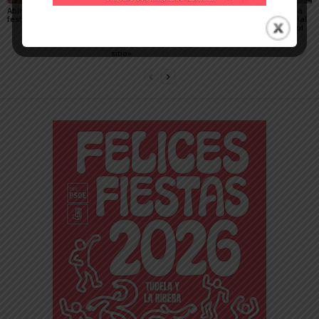
Ablitas abre el verano
María Preciado,
Sendaviva presenta la
festivo con sus peras
concejala de Cadreita:
programación especial
«Queremos unas fiestas
del eclipse total de Sol
en las que todo el
del 12 de agosto
mundo encuentre su
sitio»