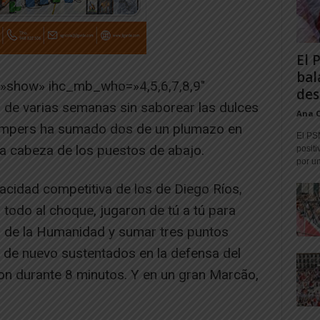
El 
bal
=»show» ihc_mb_who=»4,5,6,7,8,9″
des
de varias semanas sin saborear las dulces
Ana 
l-Jumpers ha sumado dos de un plumazo en
El PS
la cabeza de los puestos de abajo.
positi
por un
acidad competitiva de los de Diego Ríos,
l todo al choque, jugaron de tú a tú para
 de la Humanidad y sumar tres puntos
os de nuevo sustentados en la defensa del
aron durante 8 minutos. Y en un gran Marcão,