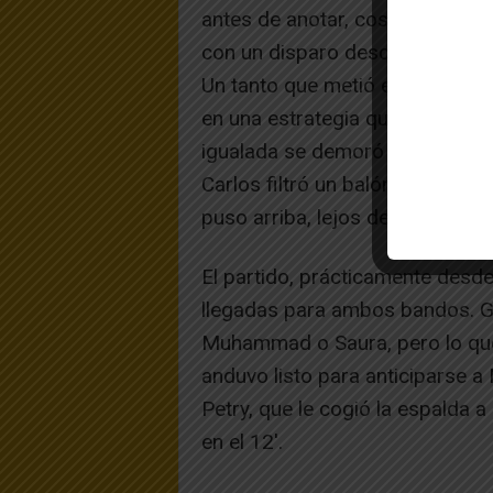
antes de anotar, cosa que hizo 
con un disparo desde la frontal.
Un tanto que metió en el partid
en una estrategia que David, i
igualada se demoró poco y llegó
Carlos filtró un balón a Petry, 
puso arriba, lejos de Fabio.
El partido, prácticamente desde 
llegadas para ambos bandos. Ga
Muhammad o Saura, pero lo que 
anduvo listo para anticiparse a
Petry, que le cogió la espalda a
en el 12′.