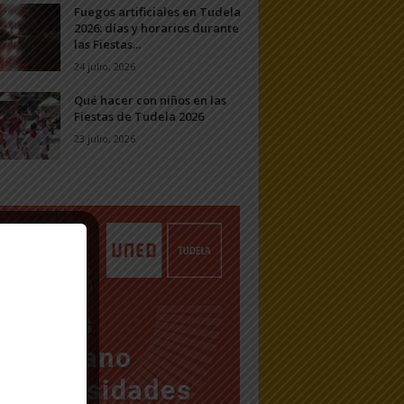
Fuegos artificiales en Tudela
2026: días y horarios durante
las Fiestas...
24 julio, 2026
Qué hacer con niños en las
Fiestas de Tudela 2026
23 julio, 2026