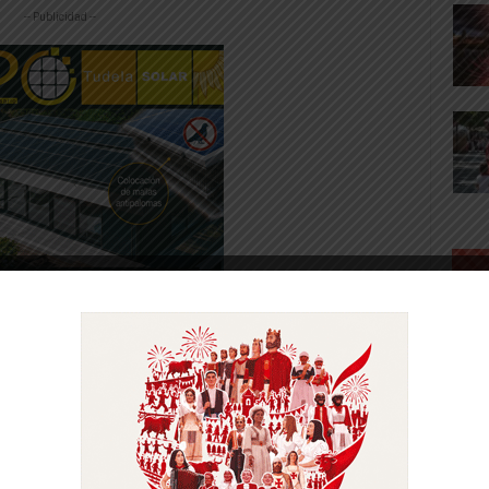
-- Publicidad --
bien al partido, y Córdoba avisó dos veces