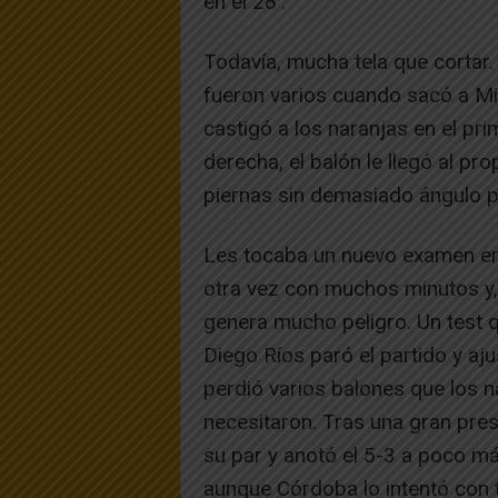
en el 28′.
Todavía, mucha tela que cortar.
fueron varios cuando sacó a Mig
castigó a los naranjas en el pr
derecha, el balón le llegó al pr
piernas sin demasiado ángulo pa
Les tocaba un nuevo examen en l
otra vez con muchos minutos y,
genera mucho peligro. Un test qu
Diego Ríos paró el partido y aj
perdió varios balones que los 
necesitaron. Tras una gran presi
su par y anotó el 5-3 a poco má
aunque Córdoba lo intentó con t