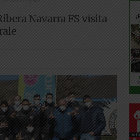
visita la granja de Lacturale
Ribera Navarra FS visita
rale