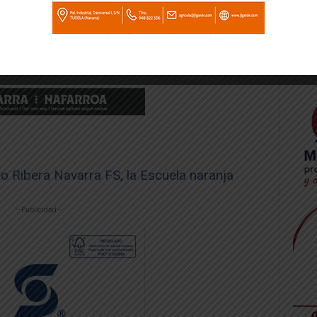
o Ribera Navarra FS, la Escuela naranja
-- Publicidad --