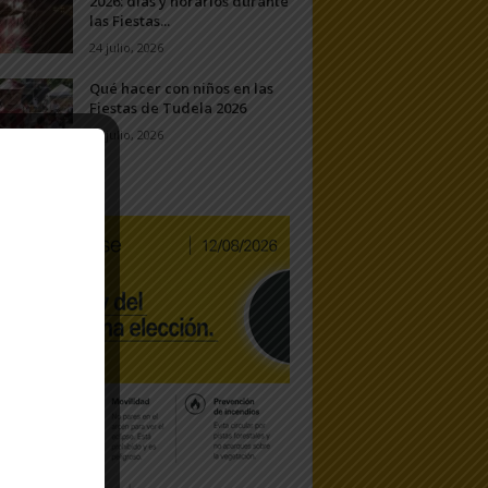
2026: días y horarios durante
las Fiestas...
24 julio, 2026
Qué hacer con niños en las
Fiestas de Tudela 2026
23 julio, 2026