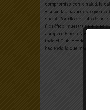
compromiso con la salud, la cal
y sociedad navarra, ya que desti
social. Por ello se trata de un 
filosófico; muestra de ello es q
Jumpers Ribera Navarra FS de l
todo el Club, desde los más pe
haciendo lo que más les gusta, j