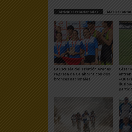
Artículos relacionados
Más del autor
La Escuela del Triatlón Arenas
César 
regresa de Calahorra con dos
entren
bronces nacionales
«Quere
ilusion
partid