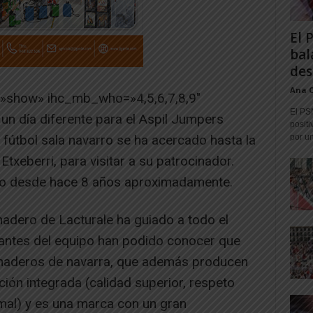
El 
bal
des
Ana 
=»show» ihc_mb_who=»4,5,6,7,8,9″
El PS
un día diferente para el Aspil Jumpers
positi
e fútbol sala navarro se ha acercado hasta la
por un
Etxeberri, para visitar a su patrocinador.
ipo desde hace 8 años aproximadamente.
adero de Lacturale ha guiado a todo el
grantes del equipo han podido conocer que
anaderos de navarra, que además producen
ción integrada (calidad superior, respeto
mal) y es una marca con un gran