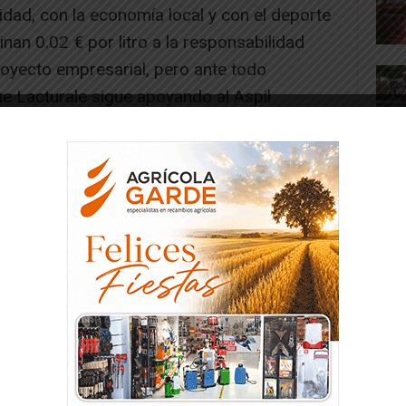
idad, con la economía local y con el deporte
nan 0.02 € por litro a la responsabilidad
proyecto empresarial, pero ante todo
ue Lacturale sigue apoyando al Aspil
a capital Ribera para que los jugadores de
queños hasta los mayores, puedan seguir
ugar al fútbol sala.[/ihc-hide-content]
-- Publicidad --