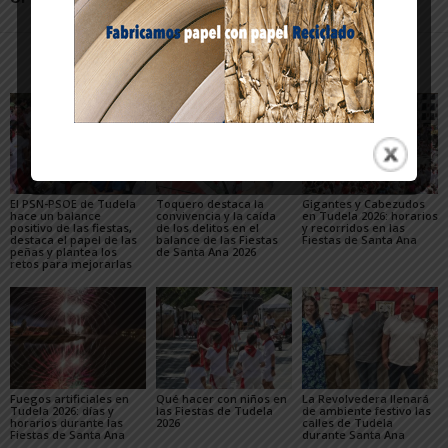
Artículos relacionados
Más del autor
El PSN-PSOE de Tudela
Toquero destaca la
Gigantes y Cabezudos
hace un balance
convivencia y la caída
en Tudela 2026: horarios
positivo de las fiestas,
de los delitos en el
y recorridos en las
destaca el papel de las
balance de las Fiestas
Fiestas de Santa Ana
peñas y plantea los
de Santa Ana 2026
retos para mejorarlas
Fuegos artificiales en
Qué hacer con niños en
La Revolvedera llenará
Tudela 2026: días y
las Fiestas de Tudela
de ambiente festivo las
horarios durante las
2026
calles de Tudela
Fiestas de Santa Ana
durante Santa Ana