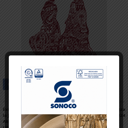
Artículo anterior
Artículo siguiente
Éxito de convocatoria en
El Museo de Tudela alcanza
la Jornada de Puertas
las 21.542 visitas en 2024
Abiertas del campus de la
UPNA en Tudela