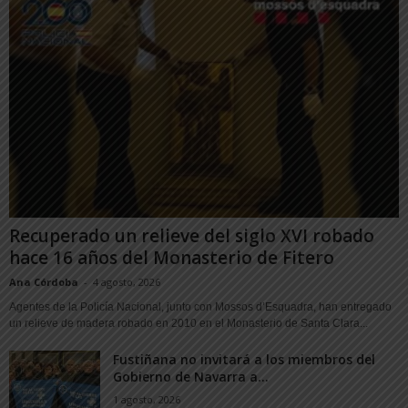
Recuperado un relieve del siglo XVI robado
hace 16 años del Monasterio de Fitero
Ana Córdoba
-
4 agosto, 2026
Agentes de la Policía Nacional, junto con Mossos d’Esquadra, han entregado
un relieve de madera robado en 2010 en el Monasterio de Santa Clara...
Fustiñana no invitará a los miembros del
Gobierno de Navarra a...
1 agosto, 2026