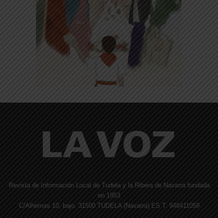
Revista de Información Local de Tudela y la Ribera de Navarra fundada
en 1953
C/Alhemas 10, bajo. 31500 TUDELA (Navarra) ES T. 948411059