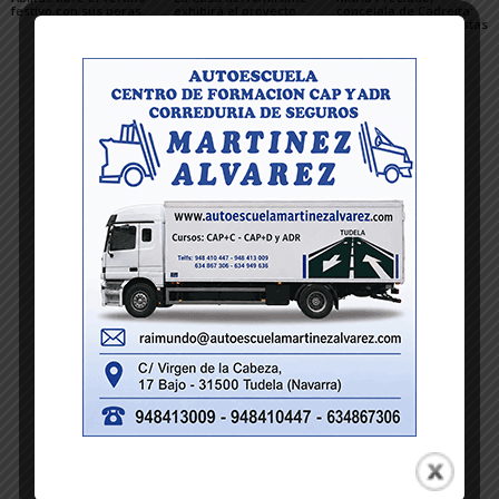
festivo con sus peras
exhibirá el proyecto
concejala de Cadreita:
ganador de David
«Queremos unas fiestas
Mutiloa tras imponerse
en las que todo el
en el certamen de 2026
mundo encuentre su
sitio»