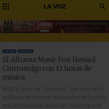
Inicio
Cultura
El Alhama Music Fest llenará Cintruénigo con 12 horas de música
CULTURA
MERINDAD
El Alhama Music Fest llenará
Cintruénigo con 12 horas de
música
BERET, autor de “Lo siento”, con más de 3,5
millones de oyentes mensuales en Spotify
será el cabeza de cartel del evento que se