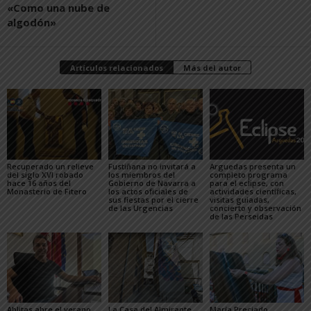
«Como una nube de
algodón»
Artículos relacionados
Más del autor
Recuperado un relieve
Fustiñana no invitará a
Arguedas presenta un
del siglo XVI robado
los miembros del
completo programa
hace 16 años del
Gobierno de Navarra a
para el eclipse, con
Monasterio de Fitero
los actos oficiales de
actividades científicas,
sus fiestas por el cierre
visitas guiadas,
de las Urgencias
concierto y observación
de las Perseidas
Ablitas abre el verano
La Casa del Almirante
María Preciado,