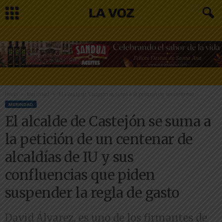
Inicio
Merindad
El alcalde de Castejón se suma a la petición de un centenar...
MERINDAD
El alcalde de Castejón se suma a
la petición de un centenar de
alcaldías de IU y sus
confluencias que piden
suspender la regla de gasto
David Álvarez, es uno de los firmantes de