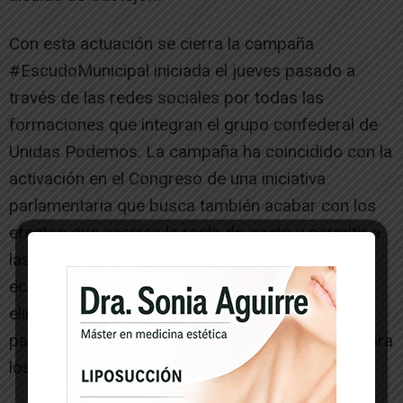
Con esta actuación se cierra la campaña
#EscudoMunicipal iniciada el jueves pasado a
través de las redes sociales por todas las
formaciones que integran el grupo confederal de
Unidas Podemos. La campaña ha coincidido con la
activación en el Congreso de una iniciativa
parlamentaria que busca también acabar con los
efectos que acarrea la regla de gasto y permitir a
las administraciones públicas “abordar la crisis
económica y social a la que nos enfrentamos,
eliminando toda traba o condición previa tanto
para la posibilidad del uso del superávit como para
los destinos a los que se pueda aplicar”.