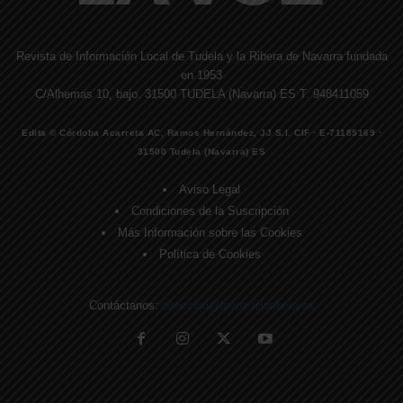
Revista de Información Local de Tudela y la Ribera de Navarra fundada
en 1953
C/Alhemas 10, bajo. 31500 TUDELA (Navarra) ES T. 948411059
Edita © Córdoba Acarreta AC, Ramos Hernández, JJ S.I. CIF · E-71185169 ·
31500 Tudela (Navarra) ES
Aviso Legal
Condiciones de la Suscripción
Más Información sobre las Cookies
Política de Cookies
Contáctanos:
direccion@lavozdelaribera.es