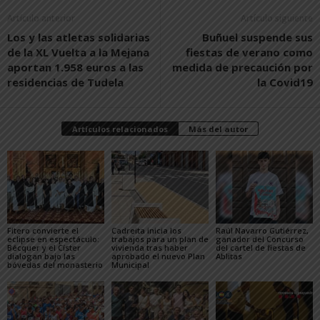
Artículo anterior
Artículo siguiente
Los y las atletas solidarias
Buñuel suspende sus
de la XL Vuelta a la Mejana
fiestas de verano como
aportan 1.958 euros a las
medida de precaución por
residencias de Tudela
la Covid19
Artículos relacionados
Más del autor
Fitero convierte el
Cadreita inicia los
Raúl Navarro Gutiérrez,
eclipse en espectáculo:
trabajos para un plan de
ganador del Concurso
Bécquer y el Císter
vivienda tras haber
del cartel de fiestas de
dialogan bajo las
aprobado el nuevo Plan
Ablitas
bóvedas del monasterio
Municipal