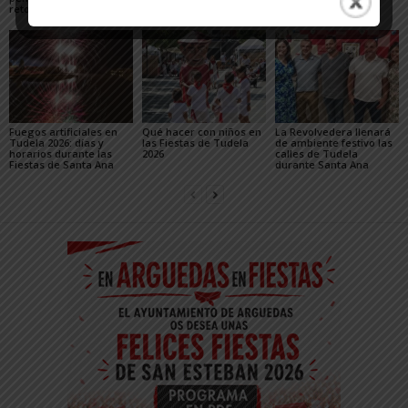
retos para mejorarlas
Fuegos artificiales en
Qué hacer con niños en
La Revolvedera llenará
Tudela 2026: días y
las Fiestas de Tudela
de ambiente festivo las
horarios durante las
2026
calles de Tudela
Fiestas de Santa Ana
durante Santa Ana