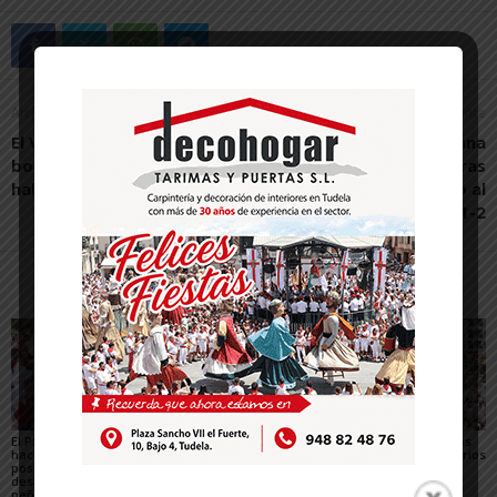
Artículo anterior
Artículo siguiente
El VinoFest reunirá a 17
La Peña de Fustiñana
bodegas navarras en el
mantiene el liderato tras
hall del Gaztambide
ganar este sábado al
Fontellas por 1-2
Artículos relacionados
Más del autor
El PSN-PSOE de Tudela
Toquero destaca la
Gigantes y Cabezudos
hace un balance
convivencia y la caída
en Tudela 2026: horarios
positivo de las fiestas,
de los delitos en el
y recorridos en las
destaca el papel de las
balance de las Fiestas
Fiestas de Santa Ana
peñas y plantea los
de Santa Ana 2026