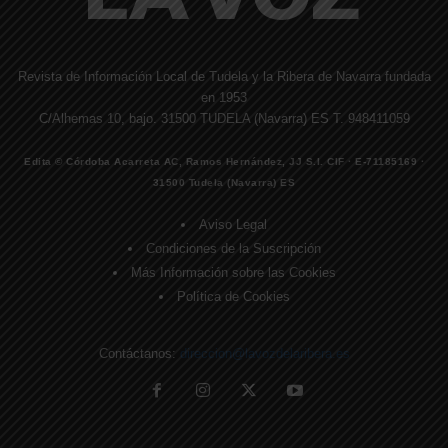
Revista de Información Local de Tudela y la Ribera de Navarra fundada
en 1953
C/Alhemas 10, bajo. 31500 TUDELA (Navarra) ES T. 948411059
Edita © Córdoba Acarreta AC, Ramos Hernández, JJ S.I. CIF · E-71185169 ·
31500 Tudela (Navarra) ES
Aviso Legal
Condiciones de la Suscripción
Más Información sobre las Cookies
Política de Cookies
Contáctanos:
direccion@lavozdelaribera.es