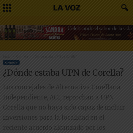
Inicio
Opinión
¿Dónde estaba UPN de Corella?
OPINIÓN
¿Dónde estaba UPN de Corella?
Los concejales de Alternativa Corellana
Independiente, ACI, reprochan a UPN
Corella que no haya sido capaz de incluir
inversiones para la localidad en el
reciente acuerdo alcanzado por los