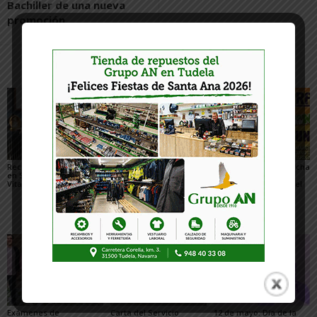
Bachiller de una nueva
promoción
Artículos relacionados
Más del autor
Recorte con mayúsculas
La contaminación del
7 de junio. XXXVI marcha
en Sanidad, por Sergio
aire repunta en
por el
Vitas
Navarra, por el cambio
desmantelamiento del
climático y la mayor
polígono de tiro y
combustión de petróleo,
bombardeo de las
por Ecologistas en
Bardenas
Acción de la Ribera
Exámenes de
Carta del Servicio
12 de mayo: Día de la