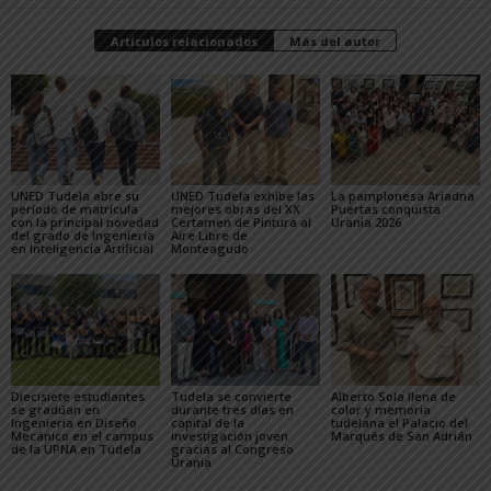
Artículos relacionados
Más del autor
UNED Tudela abre su
UNED Tudela exhibe las
La pamplonesa Ariadna
período de matrícula
mejores obras del XX
Puertas conquista
con la principal novedad
Certamen de Pintura al
Urania 2026
del grado de Ingeniería
Aire Libre de
en Inteligencia Artificial
Monteagudo
Diecisiete estudiantes
Tudela se convierte
Alberto Sola llena de
se gradúan en
durante tres días en
color y memoria
Ingeniería en Diseño
capital de la
tudelana el Palacio del
Mecánico en el campus
investigación joven
Marqués de San Adrián
de la UPNA en Tudela
gracias al Congreso
Urania