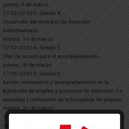
jueves, 9 de marzo
17:30-20:30 h. Sesión 4
Desarrollo del Itinerario de Inserción
Individualizado.
martes, 14 de marzo
17:30-20:30 h. Sesión 5
Plan de acción para el acompañamiento.
jueves, 16 de marzo
17:30-20:30 h. Sesión 6
Acción orientadora y acompañamiento en la
búsqueda de empleo y procesos de selección. La
ansiedad y motivación en la búsqueda de empleo.
martes, 21 de marzo
17:30-20:30 h. Sesión 7
Seguimiento a la incorporación al puesto de