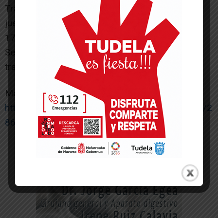
Trabajo.
jueves, 23 de marzo
17:30-20:30 h. Sesión 8
Seguimiento de los trabajadores, del puesto de
trabajo y del conflicto.
Matrícula:
https://extension.uned.es/inscripcion/idactividad/2
8618
-- Publicidad --