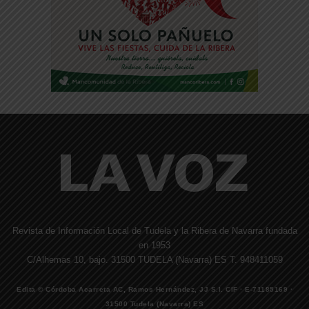
Revista de Información Local de Tudela y la Ribera de Navarra fundada
en 1953
C/Alhemas 10, bajo. 31500 TUDELA (Navarra) ES T. 948411059
Edita © Córdoba Acarreta AC, Ramos Hernández, JJ S.I. CIF · E-71185169 ·
31500 Tudela (Navarra) ES