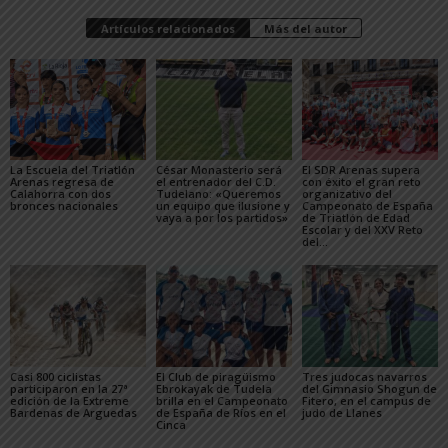
Artículos relacionados
Más del autor
La Escuela del Triatlón
César Monasterio será
El SDR Arenas supera
Arenas regresa de
el entrenador del C.D.
con éxito el gran reto
Calahorra con dos
Tudelano: «Queremos
organizativo del
bronces nacionales
un equipo que ilusione y
Campeonato de España
vaya a por los partidos»
de Triatlón de Edad
Escolar y del XXV Reto
del...
Casi 800 ciclistas
El Club de piragüismo
Tres judocas navarros
participaron en la 27ª
Ebrokayak de Tudela
del Gimnasio Shogun de
edición de la Extreme
brilla en el Campeonato
Fitero, en el campus de
Bardenas de Arguedas
de España de Ríos en el
judo de Llanes
Cinca