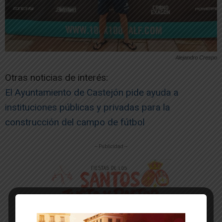
Alejandro Crespo
Otras noticias de interés:
El Ayuntamiento de Castejón pide ayuda a
instituciones públicas y privadas para la
construcción del campo de fútbol
-- Publicidad --