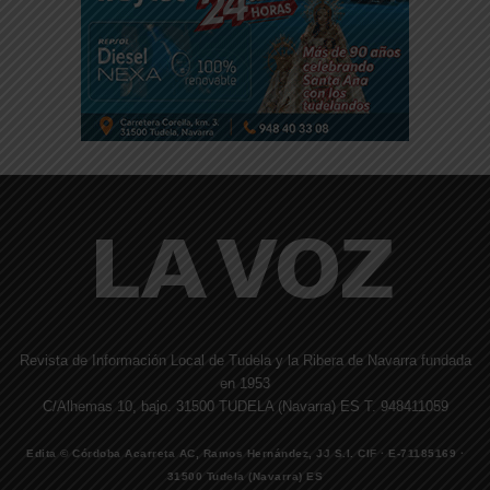
Revista de Información Local de Tudela y la Ribera de Navarra fundada
en 1953
C/Alhemas 10, bajo. 31500 TUDELA (Navarra) ES T. 948411059
Edita © Córdoba Acarreta AC, Ramos Hernández, JJ S.I. CIF · E-71185169 ·
31500 Tudela (Navarra) ES