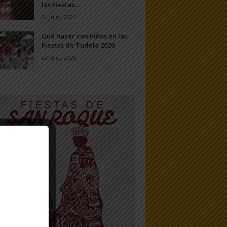
las Fiestas...
24 julio, 2026
Qué hacer con niños en las
Fiestas de Tudela 2026
23 julio, 2026