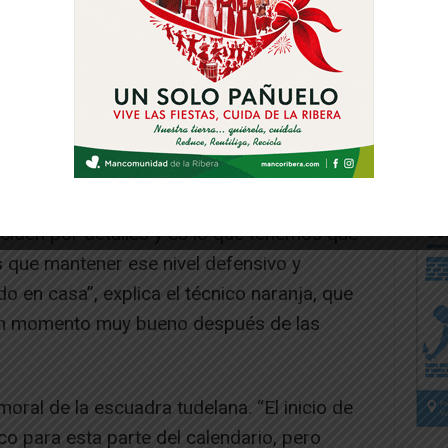
igual las dinámicas porque se iguala todo
iden por detalles y es lo que tenemos que
s que mantener ese nivel defensivo y
 en casa”, explica el técnico naranja, que
n un momento muy bueno después de las
oral de la escuadra tudelana. “El inicio de
 para esta parte del calendario, pero