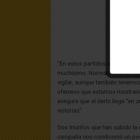
“En estos partidos dan un poco 
muchísimo. Normalmente se dec
vigilar, aunque también tenemo
ofensivo que estamos mostrando
asegura que el derbi llega “e
victorias”.
Dos triunfos que han subido la m
campaña nos condicionó un poco