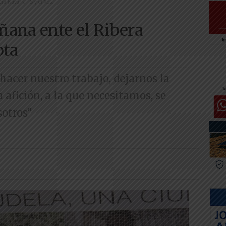
ra Navarra FS y el Xota
ñana ente el Ribera
ota
acer nuestro trabajo, dejarnos la
 afición, a la que necesitamos, se
sotros"