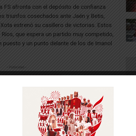
a FS afronta con el depósito de confianza
os triunfos cosechados ante Jaén y Betis,
 Xota estrenó su casillero de victorias. Estos
o Ríos, que espera un partido muy competido,
 puesto y un punto delante de los de Imanol
-- Publicidad --