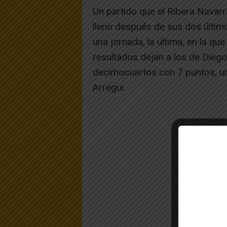
Un partido que el Ribera Navarr
lleno después de sus dos últim
una jornada, la última, en la que
resultados dejan a los de Dieg
decimocuartos con 7 puntos, un
Arregui.