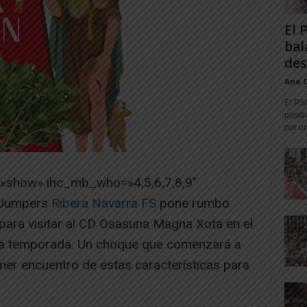
El 
bal
des
Ana 
El PS
positi
por un
=»show» ihc_mb_who=»4,5,6,7,8,9″
l-Jumpers
Ribera Navarra FS
pone rumbo
para visitar al CD Osasuna Magna Xota en el
e la temporada. Un choque que comenzará a
mer encuentro de estas características para