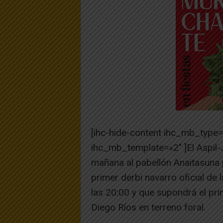
[ihc-hide-content ihc_mb_type
ihc_mb_template=»2″ ]El Aspi
mañana al pabellón Anaitasuna 
primer derbi navarro oficial d
las 20:00 y que supondrá el pri
Diego Ríos en terreno foral.