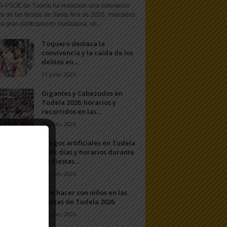
N-PSOE de Tudela ha realizado una valoración
va de las fiestas de Santa Ana de 2026, marcadas
a gran participación ciudadana, un...
Toquero destaca la
convivencia y la caída de los
delitos en...
31 julio, 2026
Gigantes y Cabezudos en
Tudela 2026: horarios y
recorridos en las...
25 julio, 2026
Fuegos artificiales en Tudela
2026: días y horarios durante
las Fiestas...
24 julio, 2026
Qué hacer con niños en las
Fiestas de Tudela 2026
23 julio, 2026