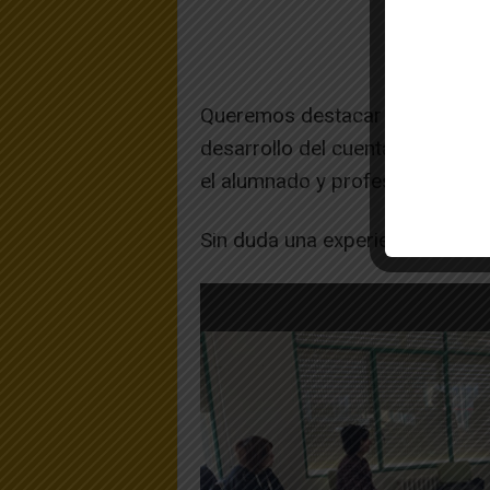
Queremos destacar el trabajo y 
desarrollo del cuentacuentos, a
el alumnado y profesorado de I
Sin duda una experiencia enriq