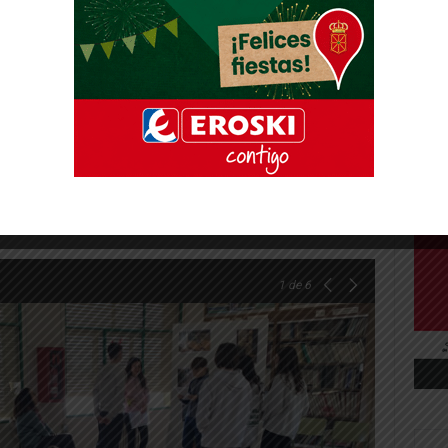
el interés de nuestro alumnado en el
sí como la grata acogida que ha tenido entre
nfantil del Colegio Huertas Mayores.
uecedora para todo el alumnado.
1
de 6