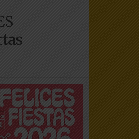
ES
rtas