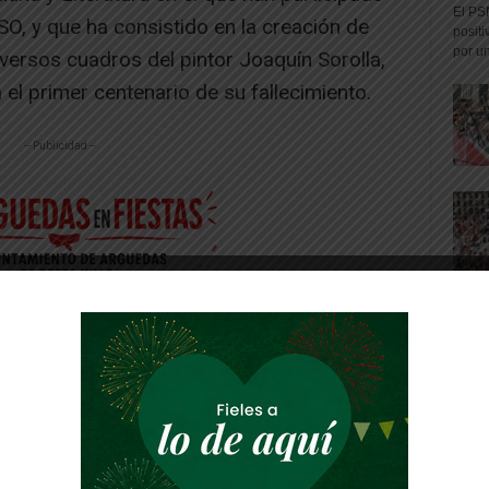
El PS
O, y que ha consistido en la creación de
positi
por un
iversos cuadros del pintor Joaquín Sorolla,
l primer centenario de su fallecimiento.
-- Publicidad --