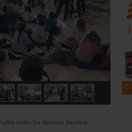
udela recibe los diplomas Bachibac