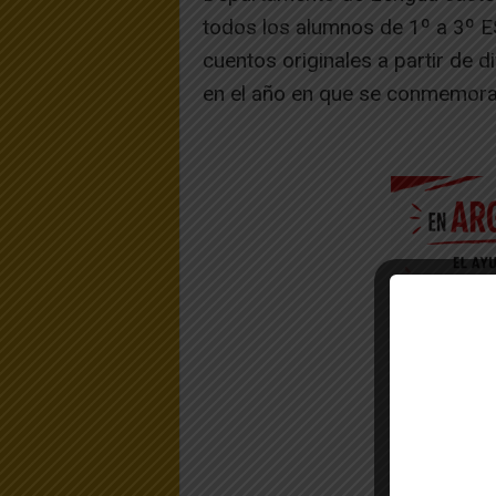
todos los alumnos de 1º a 3º ES
cuentos originales a partir de d
en el año en que se conmemora e