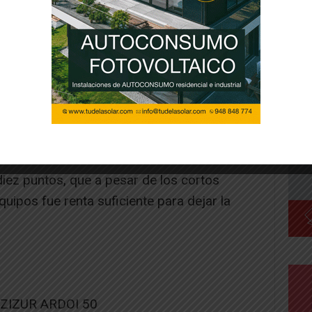
del junior masculino.
claras estrategias. por parte del conjunto
itmo de juego. Por el contrario, los nuestros,
posesiones largas intentando llevar el balón
al acierto desde la línea de 6’75 se
iez puntos, que a pesar de los cortos
uipos fue renta suficiente para dejar la
ZIZUR ARDOI 50