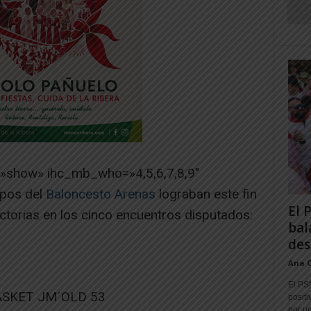
=»show» ihc_mb_who=»4,5,6,7,8,9″
ipos del
Baloncesto Arenas
lograban este fin
El 
ctorias en los cinco encuentros disputados:
bal
des
Ana 
El PS
ASKET JM´OLD 53
positi
por un