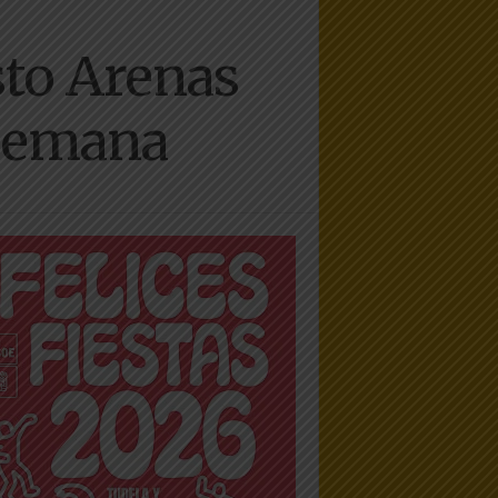
sto Arenas
 semana