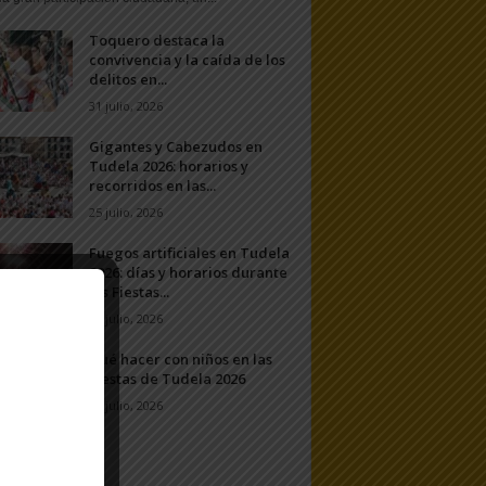
Toquero destaca la
convivencia y la caída de los
delitos en...
31 julio, 2026
Gigantes y Cabezudos en
Tudela 2026: horarios y
recorridos en las...
25 julio, 2026
Fuegos artificiales en Tudela
2026: días y horarios durante
las Fiestas...
24 julio, 2026
Qué hacer con niños en las
Fiestas de Tudela 2026
23 julio, 2026