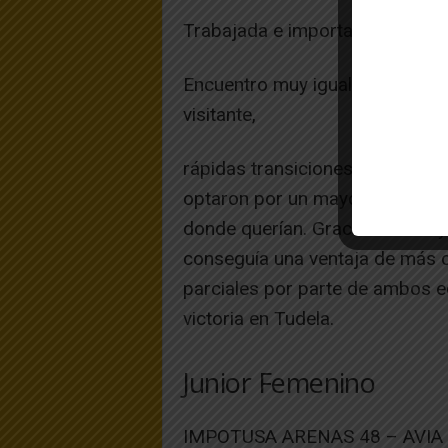
Trabajada e importante victoria 
Encuentro muy igualado con dos 
visitante,
rápidas transiciones y un alto r
optaron por un mayor control y 
donde querían. Gracias a esto y 
conseguía una ventaja de más d
parciales por parte de ambos eq
victoria en Tudela.
Junior Femenino
IMPOTUSA ARENAS 48 – AVIA 