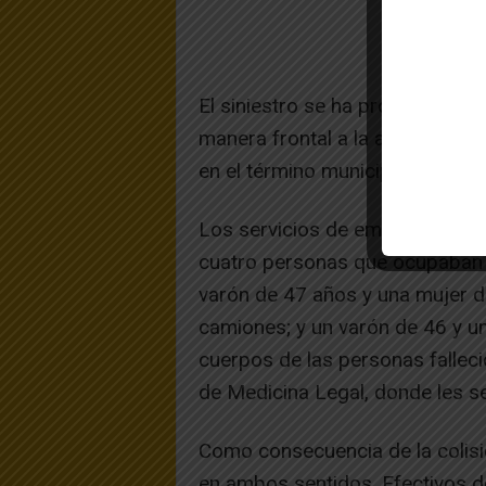
El siniestro se ha producido c
manera frontal a la altura del p
en el término municipal de Fiter
Los servicios de emergencia no
cuatro personas que ocupaban lo
varón de 47 años y una mujer d
camiones; y un varón de 46 y un
cuerpos de las personas falleci
de Medicina Legal, donde les se
Como consecuencia de la colisi
en ambos sentidos. Efectivos de