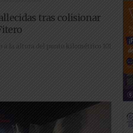
isionar dos camiones en Fitero
llecidas tras colisionar
itero
o a la altura del punto kilométrico 101