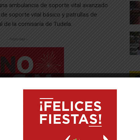
una ambulancia de soporte vital avanzado
de soporte vital básico y patrullas de
al de la comisaría de Tudela.
-- Publicidad --