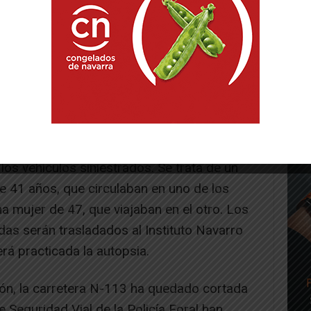
uando dos camiones han colisionado de
unto kilométrico 101 de la carretera N-113,
o.
 han podido hacer nada por la vida de las
s vehículos siniestrados. Se trata de un
e 41 años, que circulaban en uno de los
a mujer de 47, que viajaban en el otro. Los
das serán trasladados al Instituto Navarro
rá practicada la autopsia.
ón, la carretera N-113 ha quedado cortada
 Seguridad Vial de la Policía Foral han