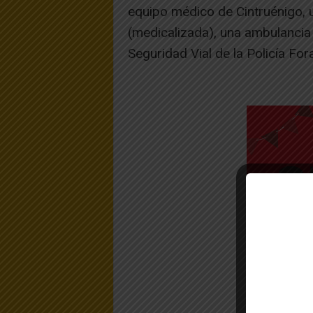
equipo médico de Cintruénigo, 
(medicalizada), una ambulancia 
Seguridad Vial de la Policía For