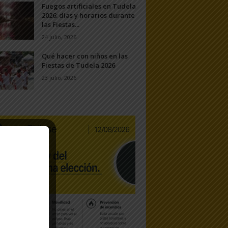
Fuegos artificiales en Tudela
2026: días y horarios durante
las Fiestas...
24 julio, 2026
Qué hacer con niños en las
Fiestas de Tudela 2026
23 julio, 2026