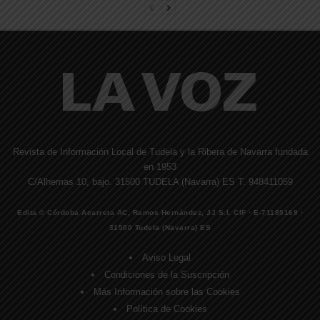
Revista de Información Local de Tudela y la Ribera de Navarra fundada
en 1953
C/Alhemas 10, bajo. 31500 TUDELA (Navarra) ES T. 948411059
Edita © Córdoba Acarreta AC, Ramos Hernández, JJ S.I. CIF · E-71185169 ·
31500 Tudela (Navarra) ES
Aviso Legal
Condiciones de la Suscripción
Más Información sobre las Cookies
Política de Cookies