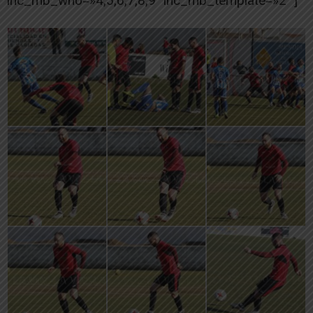
ihc_mb_who=»4,5,6,7,8,9″ ihc_mb_template=»2″ ]