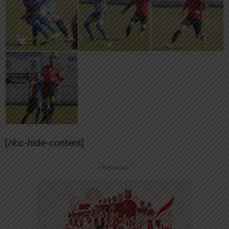
[/ihc-hide-content]
-- Publicidad --