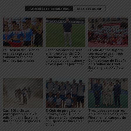
Artículos relacionados
Más del autor
La Escuela del Triatlón
César Monasterio será
El SDR Arenas supera
Arenas regresa de
el entrenador del C.D.
con éxito el gran reto
Calahorra con dos
Tudelano: «Queremos
organizativo del
bronces nacionales
un equipo que ilusione y
Campeonato de España
vaya a por los partidos»
de Triatlón de Edad
Escolar y del XXV Reto
del...
Casi 800 ciclistas
El Club de piragüismo
Tres judocas navarros
participaron en la 27ª
Ebrokayak de Tudela
del Gimnasio Shogun de
edición de la Extreme
brilla en el Campeonato
Fitero, en el campus de
Bardenas de Arguedas
de España de Ríos en el
judo de Llanes
Cinca