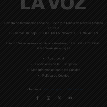
Revista de Información Local de Tudela y la Ribera de Navarra fundada
en 1953
C/Alhemas 10, bajo. 31500 TUDELA (Navarra) ES T. 948411059
Edita © Córdoba Acarreta AC, Ramos Hernández, JJ S.I. CIF · E-71185169 ·
31500 Tudela (Navarra) ES
Aviso Legal
Condiciones de la Suscripción
Más Información sobre las Cookies
Política de Cookies
Contáctanos:
direccion@lavozdelaribera.es