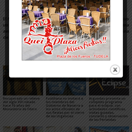
Artículo anterior
Artículo siguiente
El Nissan LEAF regresa con
Tudela transformará sus
un elegante diseño
antiguas piscinas en una
aerodinámico y tecnología
zona verde urbana
de vanguardia
Artículos relacionados
Más del autor
Recuperado un relieve
Fustiñana no invitará a
Arguedas presenta un
del siglo XVI robado
los miembros del
completo programa
hace 16 años del
Gobierno de Navarra a
para el eclipse, con
Monasterio de Fitero
los actos oficiales de
actividades científicas,
sus fiestas por el cierre
visitas guiadas,
de las Urgencias
concierto y observación
de las Perseidas