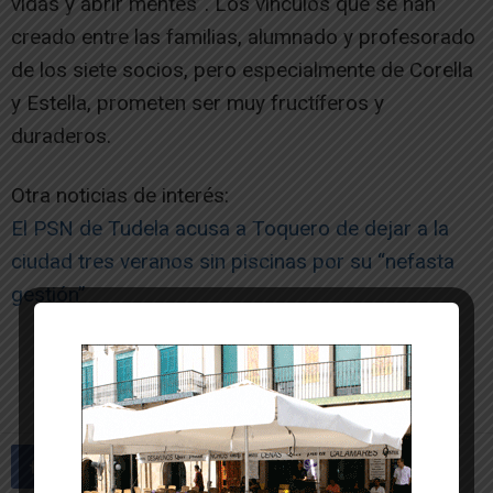
vidas y abrir mentes”. Los vínculos que se han
creado entre las familias, alumnado y profesorado
de los siete socios, pero especialmente de Corella
y Estella, prometen ser muy fructíferos y
duraderos.
Otra noticias de interés:
El PSN de Tudela acusa a Toquero de dejar a la
ciudad tres veranos sin piscinas por su “nefasta
gestión”
-- Publicidad --