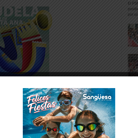
El PS
positi
por un
ontigo Tudela, «el ayuntamiento dice ser
5 de la situación de impago a los