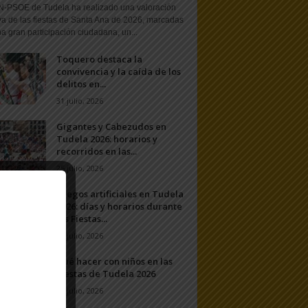
N-PSOE de Tudela ha realizado una valoración
va de las fiestas de Santa Ana de 2026, marcadas
a gran participación ciudadana, un...
Toquero destaca la
convivencia y la caída de los
delitos en...
31 julio, 2026
Gigantes y Cabezudos en
Tudela 2026: horarios y
recorridos en las...
25 julio, 2026
Fuegos artificiales en Tudela
2026: días y horarios durante
las Fiestas...
24 julio, 2026
Qué hacer con niños en las
Fiestas de Tudela 2026
23 julio, 2026