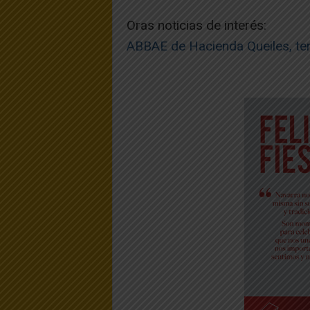
Oras noticias de interés:
ABBAE de Hacienda Queiles, te