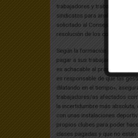
trabajadores y trabajadoras, p
sindicatos para analizar la situ
solicitado al Consejo de Navarr
resolución de los contratos».
Según la formación política, el
pagar a sus trabajadores y trab
es achacable al propio ayuntam
es responsable de que las gesti
dilatando en el tiempo», asegu
trabajadores/as afectados com
la incertidumbre más absoluta, 
con unas instalaciones deportiva
propios clubes para poder hacer
clases pagadas y que no están 