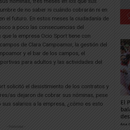
 sus nóminas, tres meses en los que sus
idumbre de no saber ni cuándo cobrarán ni en
en el futuro. En estos meses la ciudadanía de
poco a poco las consecuencias del
s que la empresa Ocio Sport tiene con
os campos de Clara Campoamor, la gestión del
ampoamor y el bar de los campos, el
portivas para adultos y las actividades del
 solicitó el desistimiento de los contratos y
res/as dejaron de cobrar sus nóminas, pese
El 
o sus salarios a la empresa, ¿cómo es esto
bal
des
Ana 
-- Publicidad --