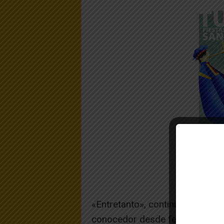
«Entretanto», continúan desde C
conocedor desde febrero de 202