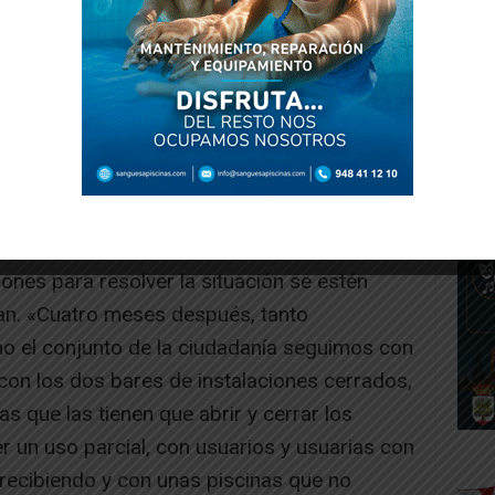
ero hasta marzo no se sentó con los
ación y hasta este mes de abril no se ha
a la autorización para poder proceder a la
 hecho de que la empresa Ocio Sport deje de
ajadoras y deje de prestar los servicios no
iento, «pero el Equipo de Gobierno de UPN
ones para resolver la situación se estén
ran. «Cuatro meses después, tanto
o el conjunto de la ciudadanía seguimos con
con los dos bares de instalaciones cerrados,
s que las tienen que abrir y cerrar los
 un uso parcial, con usuarios y usuarias con
recibiendo y con unas piscinas que no