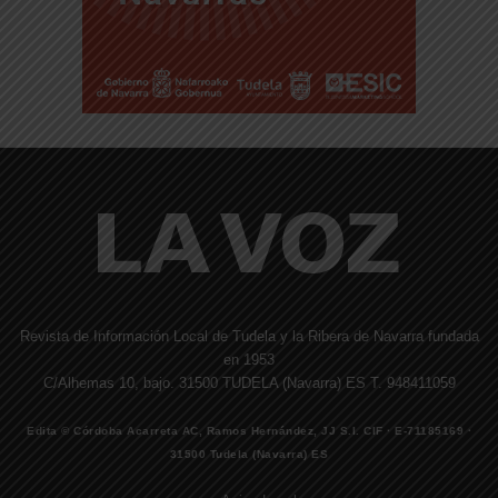
Revista de Información Local de Tudela y la Ribera de Navarra fundada
en 1953
C/Alhemas 10, bajo. 31500 TUDELA (Navarra) ES T. 948411059
Edita © Córdoba Acarreta AC, Ramos Hernández, JJ S.I. CIF · E-71185169 ·
31500 Tudela (Navarra) ES