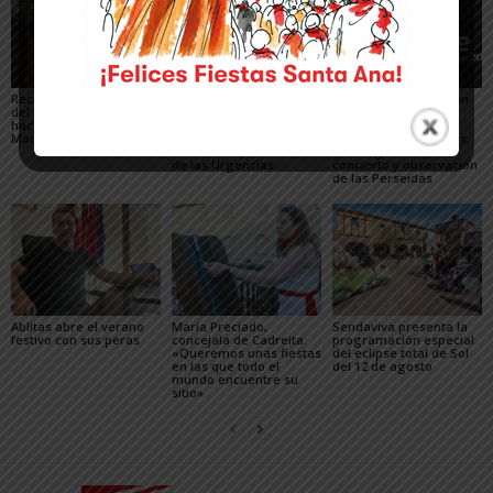
Recuperado un relieve
Fustiñana no invitará a
Arguedas presenta un
del siglo XVI robado
los miembros del
completo programa
hace 16 años del
Gobierno de Navarra a
para el eclipse, con
Monasterio de Fitero
los actos oficiales de
actividades científicas,
sus fiestas por el cierre
visitas guiadas,
de las Urgencias
concierto y observación
de las Perseidas
Ablitas abre el verano
María Preciado,
Sendaviva presenta la
festivo con sus peras
concejala de Cadreita:
programación especial
«Queremos unas fiestas
del eclipse total de Sol
en las que todo el
del 12 de agosto
mundo encuentre su
sitio»