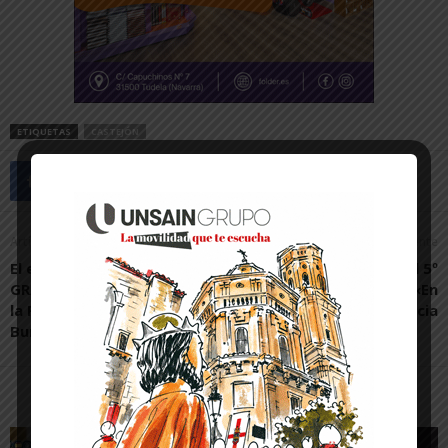
ETIQUETAS
CASTEJÓN
Artículo anterior
Artículo siguiente
El equipo de robótica
La Ribera, en el 5º
GRAT Anunciata triunfa en
encuentro estatal de «En
la FIRST LEGO League
bici sin edad» en Valencia
Burgos
Artículos relacionados
Más del autor