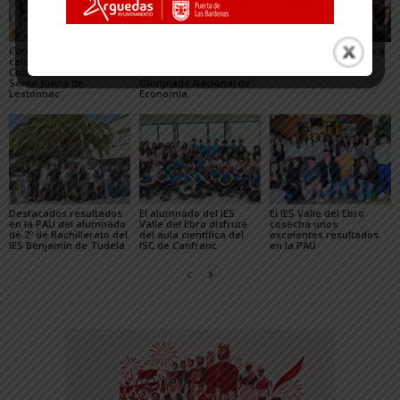
Compañía de María
Silvia Lorente,
El IESO Castejón llega a
celebra su Semana
estudiante del IES Valle
Europa gracias a
Cultural en honor a
del Ebro, en la
Erasmus+
Santa Juana de
Olimpiada Nacional de
Lestonnac
Economía
Destacados resultados
El alumnado del IES
El IES Valle del Ebro
en la PAU del alumnado
Valle del Ebro disfruta
cosecha unos
de 2º de Bachillerato del
del aula científica del
excelentes resultados
IES Benjamín de Tudela
lSC de Canfranc
en la PAU