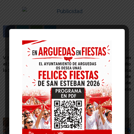
Artículo anterior
Artículo siguiente
V Jornada Salud Mental en
Alumnado del Grado en
el Siglo XXI: Introducción a
Ingeniería en Diseño
la Salud Mental Colectiva
Mecánico de la UPNA visita
la Estación Depuradora de
Aguas Residuales de
Tudela
Artículos relacionados
Más del autor