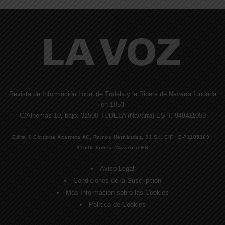
Revista de Información Local de Tudela y la Ribera de Navarra fundada
en 1953
C/Alhemas 10, bajo. 31500 TUDELA (Navarra) ES T. 948411059
Edita © Córdoba Acarreta AC, Ramos Hernández, JJ S.I. CIF · E-71185169 ·
31500 Tudela (Navarra) ES
Aviso Legal
Condiciones de la Suscripción
Más Información sobre las Cookies
Política de Cookies