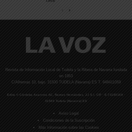
Cinca
Revista de Información Local de Tudela y la Ribera de Navarra fundada
en 1953
C/Alhemas 10, bajo. 31500 TUDELA (Navarra) ES T. 948411059
Edita © Córdoba Acarreta AC, Ramos Hernández, JJ S.I. CIF · E-71185169 ·
31500 Tudela (Navarra) ES
Aviso Legal
Condiciones de la Suscripción
Más Información sobre las Cookies