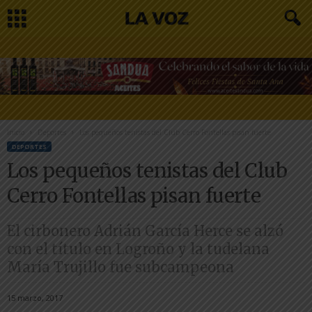
Inicio
Deportes
Los pequeños tenistas del Club Cerro Fontellas pisan fuerte
DEPORTES
Los pequeños tenistas del Club
Cerro Fontellas pisan fuerte
El cirbonero Adrián García Herce se alzó
con el título en Logroño y la tudelana
María Trujillo fue subcampeona
15 marzo, 2017