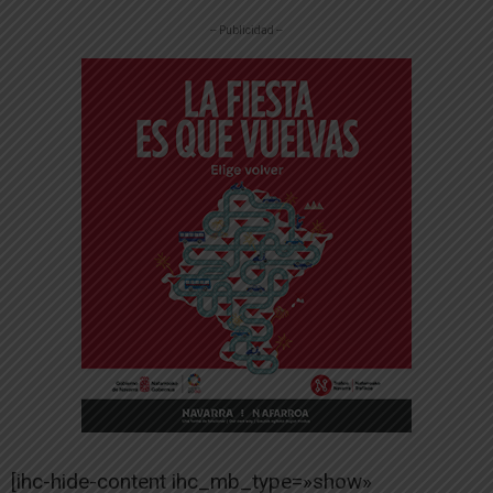
-- Publicidad --
[ihc-hide-content ihc_mb_type=»show»