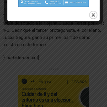
su primer torneo, quedó esta vez subcampeona
tras perder en la final con Pilar Gálvez del Club El
Olivar de Zaragoza por 4-0; 4-0. En semifinales
había derrotado a la riojana Claudia Ferrer por 4-1;
4-0. Decir que el tercer protagonista, el corellano,
Lucas Segura, ganó su primer partido como
tenista en este torneo.
[/ihc-hide-content]
-- Publicidad --