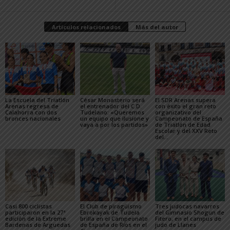
Artículos relacionados
Más del autor
La Escuela del Triatlón
César Monasterio será
El SDR Arenas supera
Arenas regresa de
el entrenador del C.D.
con éxito el gran reto
Calahorra con dos
Tudelano: «Queremos
organizativo del
bronces nacionales
un equipo que ilusione y
Campeonato de España
vaya a por los partidos»
de Triatlón de Edad
Escolar y del XXV Reto
del...
Casi 800 ciclistas
El Club de piragüismo
Tres judocas navarros
participaron en la 27ª
Ebrokayak de Tudela
del Gimnasio Shogun de
edición de la Extreme
brilla en el Campeonato
Fitero, en el campus de
Bardenas de Arguedas
de España de Ríos en el
judo de Llanes