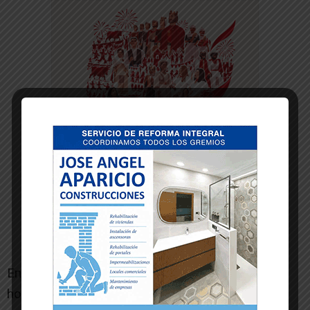
En chicas, la tudelana, María Trujillo, «la
hormiguita» que hace breves fechas conquistara