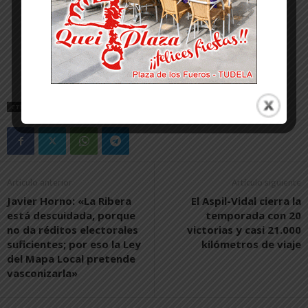
ETIQUETAS
CINTRUÉNIGO
Artículo anterior
Artículo siguiente
Javier Horno: «La Ribera
El Aspil-Vidal cierra la
está descuidada, porque
temporada con 20
no da réditos electorales
victorias y casi 21.000
suficientes; por eso la Ley
kilómetros de viaje
del Mapa Local pretende
vasconizarla»