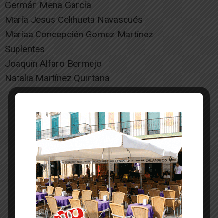
Germán Mena García
María Jesus Celihueta Navascués
Maríaa Concepcién Gomez Martínez
Suplentes
Joaquín Alfaro Bermejo
Natalia Martínez Quintana
-- Publicidad --