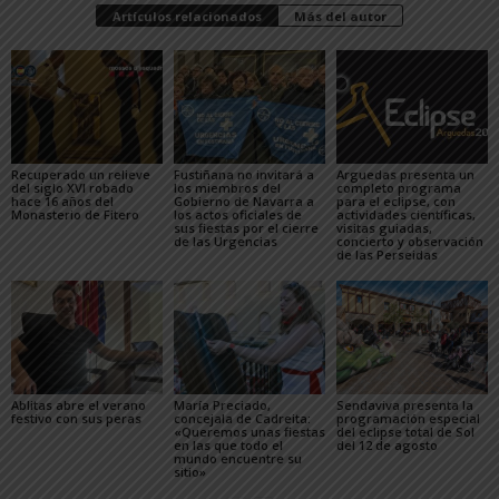
Artículos relacionados
Más del autor
Recuperado un relieve
Fustiñana no invitará a
Arguedas presenta un
del siglo XVI robado
los miembros del
completo programa
hace 16 años del
Gobierno de Navarra a
para el eclipse, con
Monasterio de Fitero
los actos oficiales de
actividades científicas,
sus fiestas por el cierre
visitas guiadas,
de las Urgencias
concierto y observación
de las Perseidas
Ablitas abre el verano
María Preciado,
Sendaviva presenta la
festivo con sus peras
concejala de Cadreita:
programación especial
«Queremos unas fiestas
del eclipse total de Sol
en las que todo el
del 12 de agosto
mundo encuentre su
sitio»