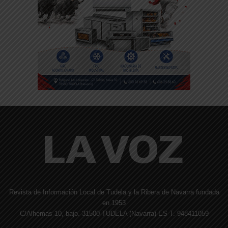
Revista de Información Local de Tudela y la Ribera de Navarra fundada
en 1953
C/Alhemas 10, bajo. 31500 TUDELA (Navarra) ES T. 948411059