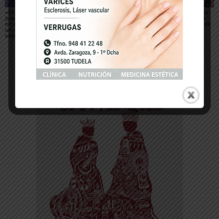
«En los márgenes»,
«Cerdita», el cine de
«Vasil», el prometedor
Juan Diego Botto debuta
terror se gana su sitio
debut de Avelina Prat
en el largometraje con
en el Festival Opera
encandila al Festival de
un cine de compromiso
Prima
Cine Opera Prima
social