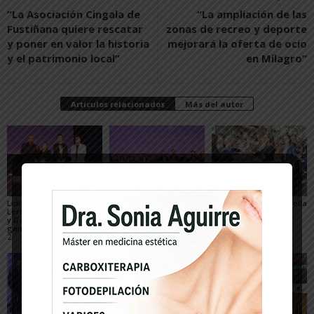
“La Asociación Cingala de
“La ampliación de las
Fustiñana quiere rescatar
zonas de recreo y deporte
y poner en valor la historia
mejorará la oferta de ocio
y el patrimonio local”
en Milagro”
Artículos relacionados
Más del autor
Lidia Medina y Álvaro
«En los márgenes» copa
Letizia ejerce de estrella
Lerma, Gabriel Mansilla
el palmarés del Opera
en el Festival de Cine
y Gael Fernández,
Prima 2022
Opera Prima
ganadores en el Opera
2