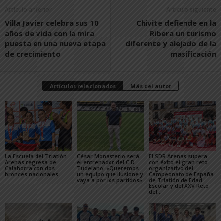
Artículo anterior
Artículo siguiente
Villa Javier celebra sus 10
Chivite defiende en la
años de vida con la mira
Ribera un turismo
puesta en una nueva etapa
diferente y alejado de la
de crecimiento
masificación
Artículos relacionados
Más del autor
La Escuela del Triatlón
César Monasterio será
El SDR Arenas supera
Arenas regresa de
el entrenador del C.D.
con éxito el gran reto
Calahorra con dos
Tudelano: «Queremos
organizativo del
bronces nacionales
un equipo que ilusione y
Campeonato de España
vaya a por los partidos»
de Triatlón de Edad
Escolar y del XXV Reto
del...