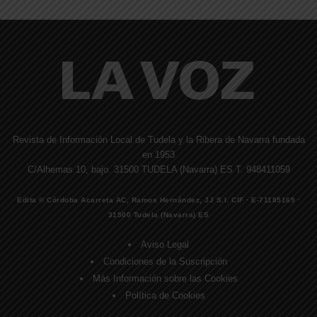
Revista de Información Local de Tudela y la Ribera de Navarra fundada
en 1953
C/Alhemas 10, bajo. 31500 TUDELA (Navarra) ES T. 948411059
Edita © Córdoba Acarreta AC, Ramos Hernández, JJ S.I. CIF · E-71185169 ·
31500 Tudela (Navarra) ES
Aviso Legal
Condiciones de la Suscripción
Más Información sobre las Cookies
Política de Cookies