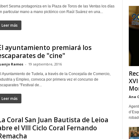
lbert Sesma protagoniza en la Plaza de Toros de las Ventas los días
n particular mano a mano pictórico con Raúl Suárez en una...
Leer más
El ayuntamiento premiará los
escaparates de "cine"
uanjo Ramos
-
19 septiembre, 2016
Rec
l Ayuntamiento de Tudela, a través de la Concejalía de Comercio,
XVI
ndustria y Empleo, convoca por primera vez el concurso de
scaparates "Festival de...
Mon
Ana 
Leer más
Agente
d’Esq
La Coral San Juan Bautista de Leioa
robad
abre el VIII Ciclo Coral Fernando
Remacha