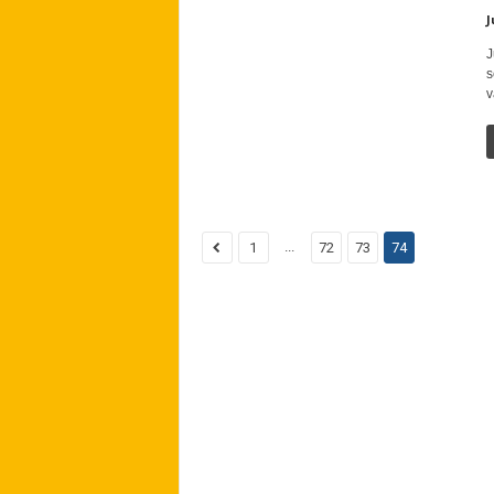
J
J
s
v
...
1
72
73
74