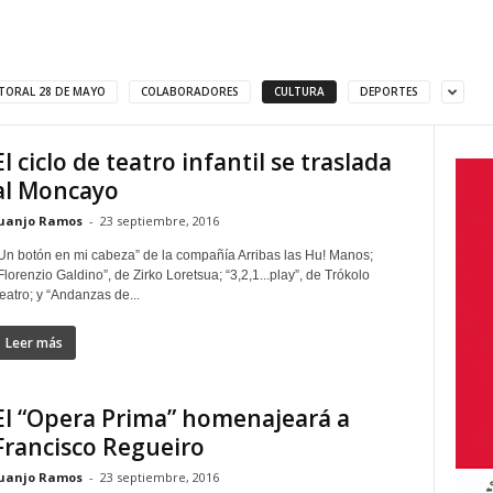
TORAL 28 DE MAYO
COLABORADORES
CULTURA
DEPORTES
El ciclo de teatro infantil se traslada
al Moncayo
uanjo Ramos
-
23 septiembre, 2016
Un botón en mi cabeza” de la compañía Arribas las Hu! Manos;
Florenzio Galdino”, de Zirko Loretsua; “3,2,1...play”, de Trókolo
eatro; y “Andanzas de...
Leer más
El “Opera Prima” homenajeará a
Francisco Regueiro
uanjo Ramos
-
23 septiembre, 2016