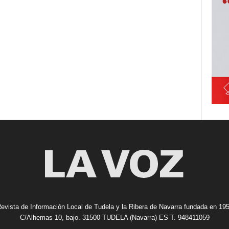
evista de Información Local de Tudela y la Ribera de Navarra fundada en 19
C/Alhemas 10, bajo. 31500 TUDELA (Navarra) ES T. 948411059