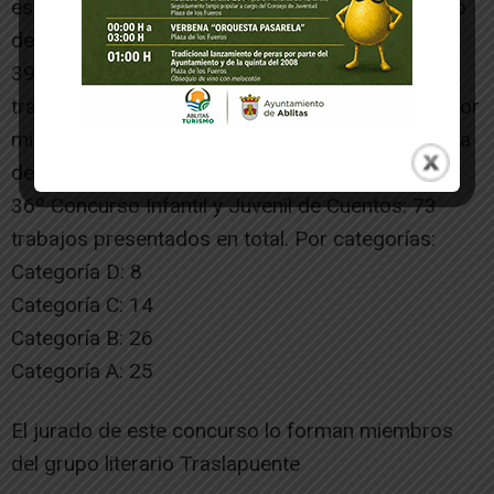
está compuesto por miembros del departamento
de lengua y literatura del IES Benjamín de Tudela.
39º Concurso de poesía: se han presentado 435
trabajos y el jurado, un año más, está formado por
miembros del departamento de lengua y literatura
del IES Valle del Ebro de Tudela)
36º Concurso Infantil y Juvenil de Cuentos: 73
trabajos presentados en total. Por categorías:
Categoría D: 8
Categoría C: 14
Categoría B: 26
Categoría A: 25
El jurado de este concurso lo forman miembros
del grupo literario Traslapuente