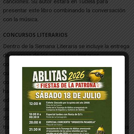
canciones. Su autor estará en Tudela para
presentar este libro combinando la conversación
con la música.
CONCURSOS LITERARIOS
Dentro de la Semana Literaria se incluye la entrega
de premios de los concursos literarios
convocados por Tudela-Cultura. La concejal de
cultura ha señalado que este año se ha contado
con una alta participación en todos ellos y que se
ha llegado a las cifras más altas de las últimas
ediciones. El número de trabajos presentados ha
sido el siguiente:
50º Concurso de cuentos Ciudad de Tudela: 536
trabajos. Os recordamos que el jurado de cuentos