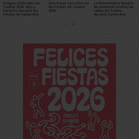
Fuegos artificiales en
Qué hacer con niños en
La Revolvedera llenará
Tudela 2026: días y
las Fiestas de Tudela
de ambiente festivo las
horarios durante las
2026
calles de Tudela
Fiestas de Santa Ana
durante Santa Ana