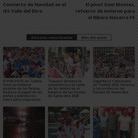
Concierto de Navidad en el
El pívot Dani Montes,
IES Valle del Ebro
refuerzo de invierno para
el Ribera Navarra FS
Artículos relacionados
Más del autor
El PSN-PSOE de Tudela
Toquero destaca la
Gigantes y Cabezudos
hace un balance
convivencia y la caída
en Tudela 2026: horarios
positivo de las fiestas,
de los delitos en el
y recorridos en las
destaca el papel de las
balance de las Fiestas
Fiestas de Santa Ana
peñas y plantea los
de Santa Ana 2026
retos para mejorarlas