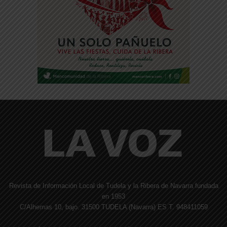
Revista de Información Local de Tudela y la Ribera de Navarra fundada
en 1953
C/Alhemas 10, bajo. 31500 TUDELA (Navarra) ES T. 948411059