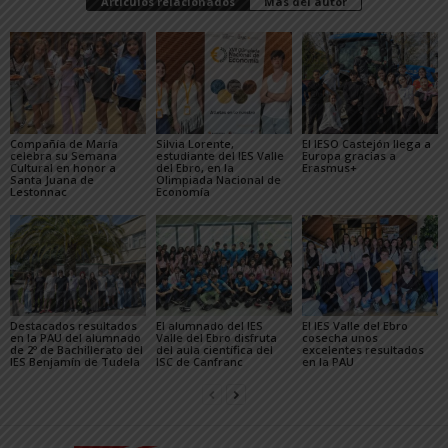
Artículos relacionados
Más del autor
Compañía de María
Silvia Lorente,
El IESO Castejón llega a
celebra su Semana
estudiante del IES Valle
Europa gracias a
Cultural en honor a
del Ebro, en la
Erasmus+
Santa Juana de
Olimpiada Nacional de
Lestonnac
Economía
Destacados resultados
El alumnado del IES
El IES Valle del Ebro
en la PAU del alumnado
Valle del Ebro disfruta
cosecha unos
de 2º de Bachillerato del
del aula científica del
excelentes resultados
IES Benjamín de Tudela
lSC de Canfranc
en la PAU