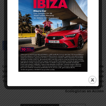
Artículo anterior
Artículo siguiente
Los alumnos del Bi+ del IES
Sobre la estación de
Valle del Ebro exponen sus
Tudela: no es dónde la
proyectos en la UPNA de
colocamos, sino qué
Tudela
modelo de tren
necesitamos, por
Ecologistas en Acción