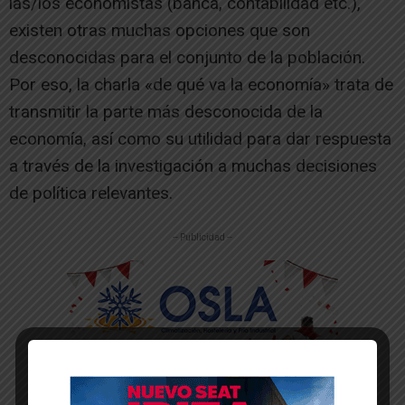
las/los economistas (banca, contabilidad etc.),
existen otras muchas opciones que son
desconocidas para el conjunto de la población.
Por eso, la charla «de qué va la economía» trata de
transmitir la parte más desconocida de la
economía, así como su utilidad para dar respuesta
a través de la investigación a muchas decisiones
de política relevantes.
-- Publicidad --