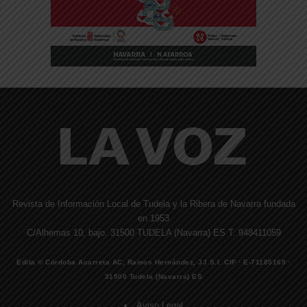
Revista de Información Local de Tudela y la Ribera de Navarra fundada
en 1953
C/Alhemas 10, bajo. 31500 TUDELA (Navarra) ES T. 948411059
Edita © Córdoba Acarreta AC, Ramos Hernández, JJ S.I. CIF · E-71185169 ·
31500 Tudela (Navarra) ES
Aviso Legal