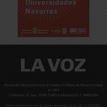
Revista de Información Local de Tudela y la Ribera de Navarra fundada
en 1953
C/Alhemas 10, bajo. 31500 TUDELA (Navarra) ES T. 948411059
Edita © Córdoba Acarreta AC, Ramos Hernández, JJ S.I. CIF · E-71185169 ·