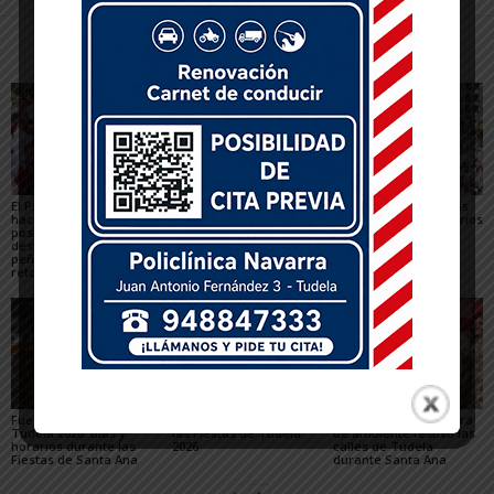
Artículos relacionados
Más del autor
El PSN-PSOE de Tudela
Toquero destaca la
Gigantes y Cabezudos
hace un balance
convivencia y la caída
en Tudela 2026: horarios
positivo de las fiestas,
de los delitos en el
y recorridos en las
destaca el papel de las
balance de las Fiestas
Fiestas de Santa Ana
peñas y plantea los
de Santa Ana 2026
retos para mejorarlas
Fuegos artificiales en
Qué hacer con niños en
La Revolvedera llenará
Tudela 2026: días y
las Fiestas de Tudela
de ambiente festivo las
horarios durante las
2026
calles de Tudela
Fiestas de Santa Ana
durante Santa Ana