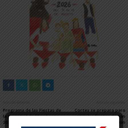
Artículo anterior
Artículo siguiente
Programa de las Fiestas de
Cortes se prepara para
la Juventud de Murchante
vivir las fiestas de San
2026
Juan