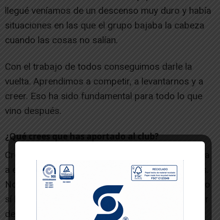
llegué veníamos de un descenso muy duro y había
situaciones en las que el grupo bajaba la cabeza
cuando las cosas no salían.
Con el trabajo de todos conseguimos darle la
vuelta. Aprendimos a competir, a levantarnos y a
creer. Eso ha sido fundamental para todo lo que
vino después.
¿Qué crees que has aportado al club?
Creo que hemos ayudado a que el Lourdes vuelva
a estar en boca de todos por motivos deportivos.
No hemos conseguido el ascenso a Tercera, pero
sí hemos conseguido que la gente vuelva a hablar
del Lourdes, que quiera venir a jugar aquí y que