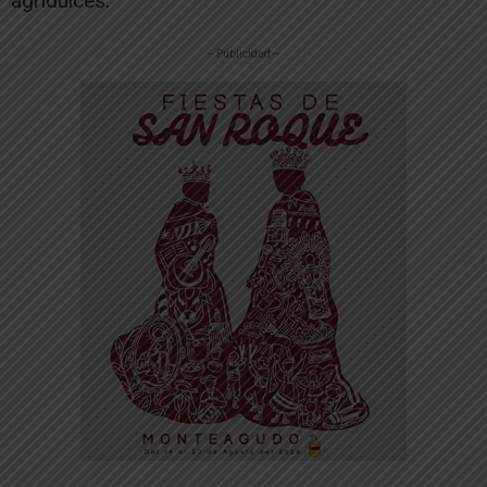
agridulces.
-- Publicidad --