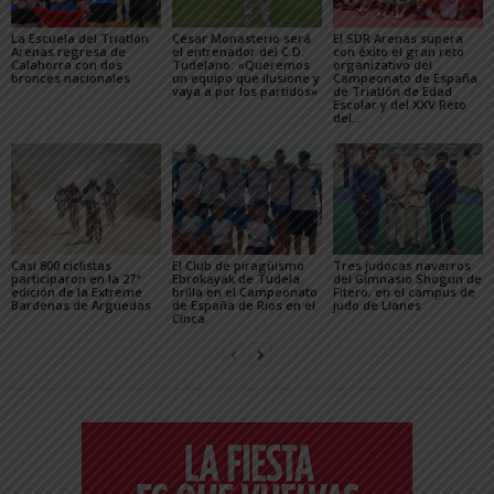
La Escuela del Triatlón
César Monasterio será
El SDR Arenas supera
Arenas regresa de
el entrenador del C.D.
con éxito el gran reto
Calahorra con dos
Tudelano: «Queremos
organizativo del
bronces nacionales
un equipo que ilusione y
Campeonato de España
vaya a por los partidos»
de Triatlón de Edad
Escolar y del XXV Reto
del...
Casi 800 ciclistas
El Club de piragüismo
Tres judocas navarros
participaron en la 27ª
Ebrokayak de Tudela
del Gimnasio Shogun de
edición de la Extreme
brilla en el Campeonato
Fitero, en el campus de
Bardenas de Arguedas
de España de Ríos en el
judo de Llanes
Cinca