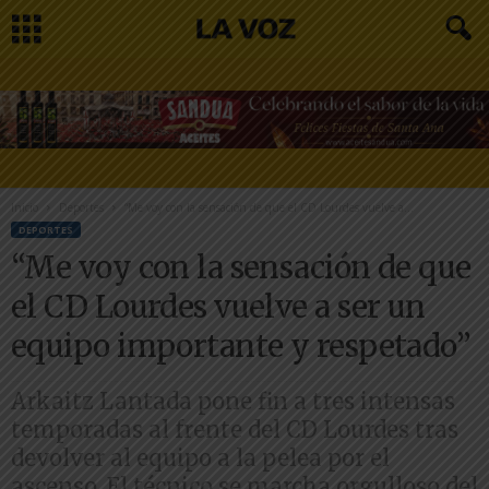
Inicio
Deportes
“Me voy con la sensación de que el CD Lourdes vuelve a...
DEPORTES
“Me voy con la sensación de que
el CD Lourdes vuelve a ser un
equipo importante y respetado”
Arkaitz Lantada pone fin a tres intensas
temporadas al frente del CD Lourdes tras
devolver al equipo a la pelea por el
ascenso. El técnico se marcha orgulloso del