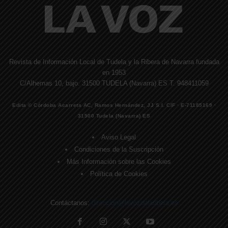
Revista de Información Local de Tudela y la Ribera de Navarra fundada
en 1953
C/Alhemas 10, bajo. 31500 TUDELA (Navarra) ES T. 948411059
Edita © Córdoba Acarreta AC, Ramos Hernández, JJ S.I. CIF · E-71185169 ·
31500 Tudela (Navarra) ES
Aviso Legal
Condiciones de la Suscripción
Más Información sobre las Cookies
Política de Cookies
Contáctanos:
direccion@lavozdelaribera.es