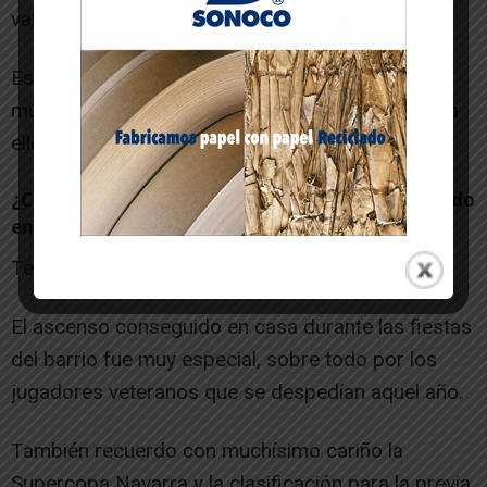
valore la forma de trabajar del club.
Eso no es mérito de una sola persona, sino de
mucha gente, pero creo que hemos contribuido a
ello.
¿Cuál ha sido el momento más feliz que has vivido
en el banquillo?
Tengo varios.
El ascenso conseguido en casa durante las fiestas
del barrio fue muy especial, sobre todo por los
jugadores veteranos que se despedían aquel año.
También recuerdo con muchísimo cariño la
Supercopa Navarra y la clasificación para la previa