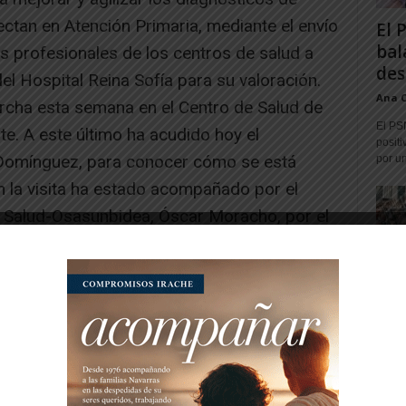
ectan en Atención Primaria, mediante el envío
El 
bal
os profesionales de los centros de salud a
des
el Hospital Reina Sofía para su valoración.
Ana 
rcha esta semana en el Centro de Salud de
El PS
te. A este último ha acudido hoy el
positi
Domínguez, para conocer cómo se está
por un
 la visita ha estado acompañado por el
e Salud-Osasunbidea, Óscar Moracho, por el
udela, José Ramón Mora, por la directora
de Tudela, Olga Sanz, por el director del
ernando Merino, así como por el
otros.
n la posibilidad de que el profesional del
gen con máquina fotográfica que, mediante