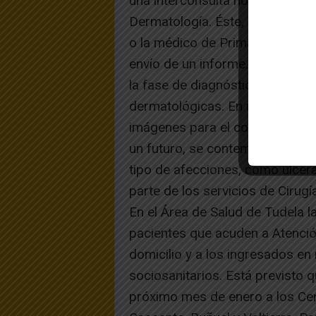
una interconsulta no presencial 
Dermatología. Éste, una vez va
o la médico de Primaria en esa
envío de un informe. Inicialment
la fase de diagnóstico y tratam
dermatológicas. En una segunda 
imágenes para el control y revi
un futuro, se contempla además
tipo de afecciones, como úlcera
parte de los servicios de Cirugí
En el Área de Salud de Tudela la
pacientes que acuden a Atenció
domicilio y a los ingresados en 
sociosanitarios. Está previsto q
próximo mes de enero a los Cen