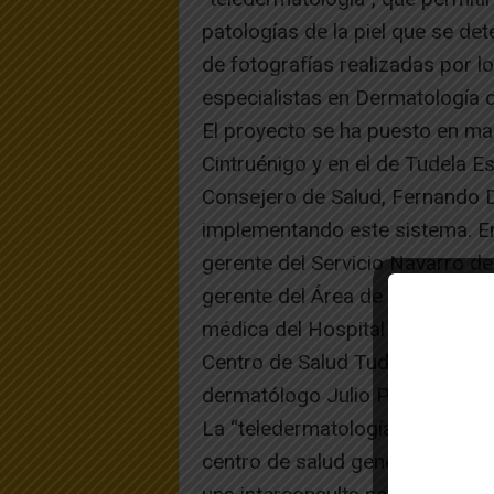
patologías de la piel que se det
de fotografías realizadas por l
especialistas en Dermatología d
El proyecto se ha puesto en ma
Cintruénigo y en el de Tudela Es
Consejero de Salud, Fernando 
implementando este sistema. En
gerente del Servicio Navarro d
gerente del Área de Salud de T
médica del Hospital Reina Sofía 
Centro de Salud Tudela Este, F
dermatólogo Julio Pérez, entre 
La “teledermatología” consiste e
centro de salud genere una ima