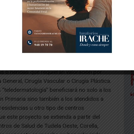
(INP), se envía al especialista de
lorada la imagen, se puede comunicar con el
 misma INP mediante un comentario o el
e, este servicio está concebido para agilizar
iento en primeros episodios de lesiones
fase, se prevé introducir el uso de
sión de patologías crónicas o reincidentes. En
 el uso del mismo sistema para tratar otro
s o heridas que requieran valoración por
a General, Cirugía Vascular o Cirugía Plástica.
 “teledermatología” beneficiará no solo a los
n Primaria sino también a los atendidos a
residencias u otro tipo de centros
ue este proyecto se extienda a partir del
tros de Salud de Tudela Oeste, Corella,