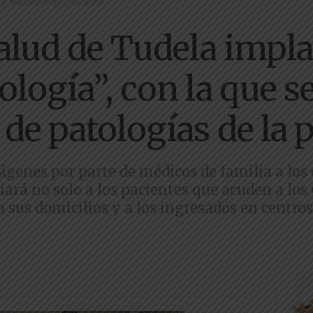
a “teledermatología”, con la que...
alud de Tudela impla
logía”, con la que se
de patologías de la p
ágenes por parte de médicos de familia a los 
ará no solo a los pacientes que acuden a los
 sus domicilios y a los ingresados en centros