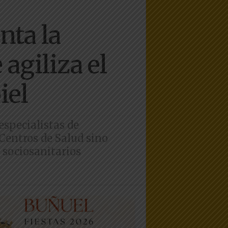
nta la
 agiliza el
iel
especialistas de
 Centros de Salud sino
 sociosanitarios