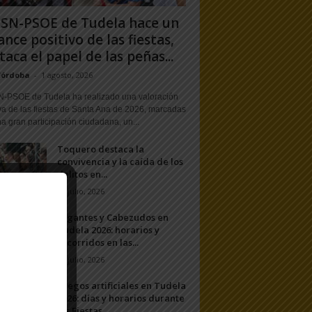
PSN-PSOE de Tudela hace un
ance positivo de las fiestas,
taca el papel de las peñas...
Córdoba
-
1 agosto, 2026
N-PSOE de Tudela ha realizado una valoración
va de las fiestas de Santa Ana de 2026, marcadas
a gran participación ciudadana, un...
Toquero destaca la
convivencia y la caída de los
delitos en...
31 julio, 2026
Gigantes y Cabezudos en
Tudela 2026: horarios y
recorridos en las...
25 julio, 2026
Fuegos artificiales en Tudela
2026: días y horarios durante
las Fiestas...