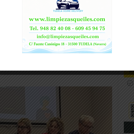
ntos con su obra
«La mente»
, seleccionada
ada con un premio de
3.000 euros
. Por su
remio de poesía gracias a su poema
«María
ogido entre 358 propuestas, obteniendo
tacan por su calidad literaria y originalidad,
sto por docentes y miembros de