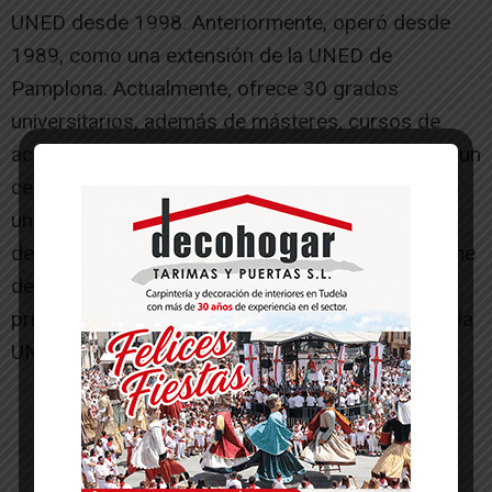
UNED desde 1998. Anteriormente, operó desde
1989, como una extensión de la UNED de
Pamplona. Actualmente, ofrece 30 grados
universitarios, además de másteres, cursos de
acceso para mayores de 25 y 45 años y más de un
centenar de cursos anuales de extensión
universitaria. Cuenta con más de medio centenar
de docentes. Además, desde el año 2009, dispone
de la Cátedra de Calidad Ciudad de Tudela, la
primera que se abrió fuera de la sede central de la
UNED.
-- Publicidad --