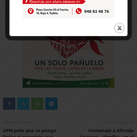
Artículo anterior
Artículo siguiente
UPN pide que se ponga
Homenaje a Alfredo
fecha al convenio que
Sarnago, «Purillo», en el