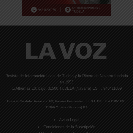
Revista de Información Local de Tudela y la Ribera de Navarra fundada
en 1953
C/Alhemas 10, bajo. 31500 TUDELA (Navarra) ES T. 948411059
Edita © Córdoba Acarreta AC, Ramos Hernández, JJ S.I. CIF · E-71185169 ·
31500 Tudela (Navarra) ES
Aviso Legal
Condiciones de la Suscripción