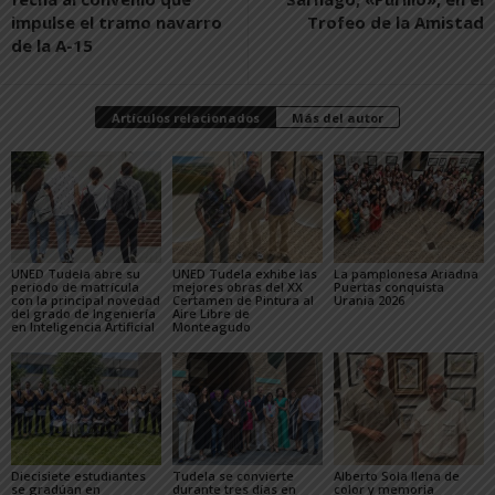
impulse el tramo navarro
Trofeo de la Amistad
de la A-15
Artículos relacionados
Más del autor
UNED Tudela abre su
UNED Tudela exhibe las
La pamplonesa Ariadna
período de matrícula
mejores obras del XX
Puertas conquista
con la principal novedad
Certamen de Pintura al
Urania 2026
del grado de Ingeniería
Aire Libre de
en Inteligencia Artificial
Monteagudo
Diecisiete estudiantes
Tudela se convierte
Alberto Sola llena de
se gradúan en
durante tres días en
color y memoria