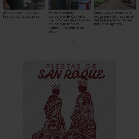
Ablitas abre el verano
María Preciado,
Sendaviva presenta la
festivo con sus peras
concejala de Cadreita:
programación especial
«Queremos unas fiestas
del eclipse total de Sol
en las que todo el
del 12 de agosto
mundo encuentre su
sitio»