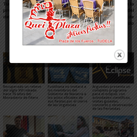
Tudela acogerá una de las
Mikel Arrondo se lleva la
presentaciones del Plan
medalla de oro del
del Comercio Minorista
European Master de
Taekwondo
Artículos relacionados
Más del autor
Recuperado un relieve
Fustiñana no invitará a
Arguedas presenta un
del siglo XVI robado
los miembros del
completo programa
hace 16 años del
Gobierno de Navarra a
para el eclipse, con
Monasterio de Fitero
los actos oficiales de
actividades científicas,
sus fiestas por el cierre
visitas guiadas,
de las Urgencias
concierto y observación
de las Perseidas