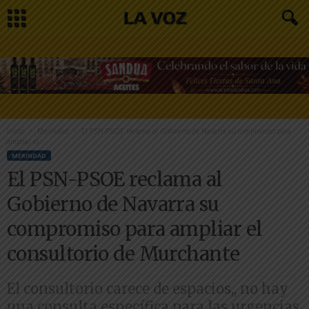
Inicio
Merindad
El PSN-PSOE reclama al Gobierno de Navarra su compromiso para
ampliar el...
MERINDAD
El PSN-PSOE reclama al
Gobierno de Navarra su
compromiso para ampliar el
consultorio de Murchante
El consultorio carece de espacios,, no hay
una consulta específica para las urgencias