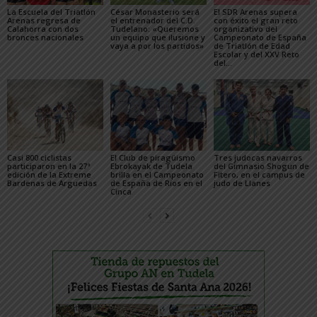
La Escuela del Triatlón
César Monasterio será
El SDR Arenas supera
Arenas regresa de
el entrenador del C.D.
con éxito el gran reto
Calahorra con dos
Tudelano: «Queremos
organizativo del
bronces nacionales
un equipo que ilusione y
Campeonato de España
vaya a por los partidos»
de Triatlón de Edad
Escolar y del XXV Reto
del...
Casi 800 ciclistas
El Club de piragüismo
Tres judocas navarros
participaron en la 27ª
Ebrokayak de Tudela
del Gimnasio Shogun de
edición de la Extreme
brilla en el Campeonato
Fitero, en el campus de
Bardenas de Arguedas
de España de Ríos en el
judo de Llanes
Cinca