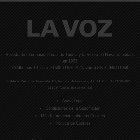
Revista de Información Local de Tudela y la Ribera de Navarra fundada
en 1953
C/Alhemas 10, bajo. 31500 TUDELA (Navarra) ES T. 948411059
Edita © Córdoba Acarreta AC, Ramos Hernández, JJ S.I. CIF · E-71185169 ·
31500 Tudela (Navarra) ES
Aviso Legal
Condiciones de la Suscripción
Más Información sobre las Cookies
Política de Cookies