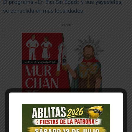
El programa «En Bici Sin Edad» y sus yayacletas,
se consolida en más localidades
-- Publicidad --