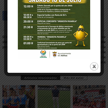
Artículo anterior
Artículo siguiente
El IES Valle del Ebro
La UNED de Tudela se
despide a una nueva
convierte en un foro de
promoción
debate sobre la
problemática de la
cohesión territorial de la
Ribera
Artículos relacionados
Más del autor