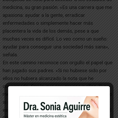
medicina, su gran pasión. «Es una carrera que me
apasiona: ayudar a la gente, erradicar
enfermedades o simplemente hacer más
placentera la vida de los demás, pese a que
muchas veces es difícil. Lo veo como un sueño:
ayudar para conseguir una sociedad más sana»,
señala.
En este camino reconoce con orgullo el papel que
han jugado sus padres. «Si no hubiese sido por
ellos no hubiera alcanzado la nota que he
conseguido. Soy lo que soy gracias a ellos. Si no
me hubieran insistido en estudiar todos los días o
si no me hubieran inculcado los valores del
esfuerzo y el trabajo no lo hubiera conseguido. El
99% de mi nota es gracias a ellos», indica.