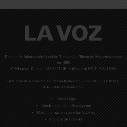
Revista de Información Local de Tudela y la Ribera de Navarra fundada
en 1953
C/Alhemas 10, bajo. 31500 TUDELA (Navarra) ES T. 948411059
Edita © Córdoba Acarreta AC, Ramos Hernández, JJ S.I. CIF · E-71185169 ·
31500 Tudela (Navarra) ES
Aviso Legal
Condiciones de la Suscripción
Más Información sobre las Cookies
Política de Cookies