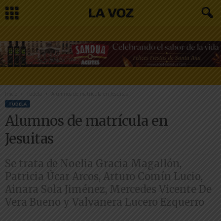
Inicio
Tudela
Alumnos de matrícula en Jesuitas
TUDELA
Alumnos de matrícula en
Jesuitas
Se trata de Noelia Gracia Magallón,
Patricia Úcar Arcos, Arturo Comín Lucio,
Ainara Sola Jiménez, Mercedes Vicente De
Vera Bueno y Valvanera Lucero Ezquerro