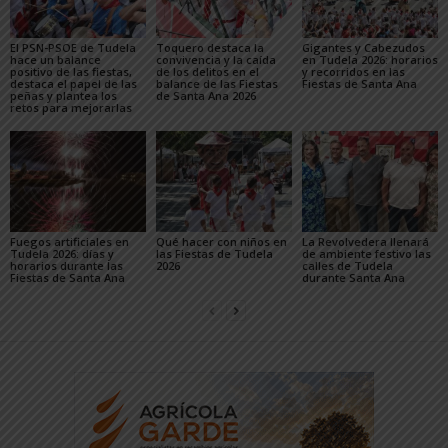
El PSN-PSOE de Tudela
Toquero destaca la
Gigantes y Cabezudos
hace un balance
convivencia y la caída
en Tudela 2026: horarios
positivo de las fiestas,
de los delitos en el
y recorridos en las
destaca el papel de las
balance de las Fiestas
Fiestas de Santa Ana
peñas y plantea los
de Santa Ana 2026
retos para mejorarlas
Fuegos artificiales en
Qué hacer con niños en
La Revolvedera llenará
Tudela 2026: días y
las Fiestas de Tudela
de ambiente festivo las
horarios durante las
2026
calles de Tudela
Fiestas de Santa Ana
durante Santa Ana