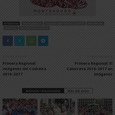
ETIQUETAS
BACHILLERATO
COLEGIO SAN FRANCISCO JAVIER
EDUCACIÓN
JESUITAS
MATRÍCULA DE HONOR
Artículo anterior
Artículo siguiente
Primera Regional:
Primera Regional: El
Imágenes del Cadreita
Calatrava 2016-2017 en
2016-2017
imágenes
Artículos relacionados
Más del autor