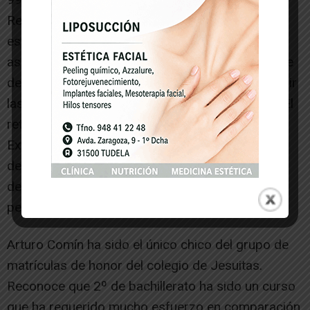
Reconoce que en el trayecto ha habido mucho
estudio diario y la decisión de llevar las
asignaturas día a día. «Es la única manera posible
de conseguir una nota óptima que te permita abrir
las puertas de cualquier carrera y universidad». El
reto de afrontar las pruebas del Premio
Extraordinario de Bachillerato es, asegura, «es
demostrarme a mí misma de lo que soy capaz,
demostrar que es accesible lograrlo, así como
perseguir mis sueños».
Arturo Comín ha sido el único chico del grupo de
matrículas de honor del colegio de Jesuitas.
Reconoce que 2º de bachillerato ha sido un curso
que ha requerido mucho esfuerzo en comparación