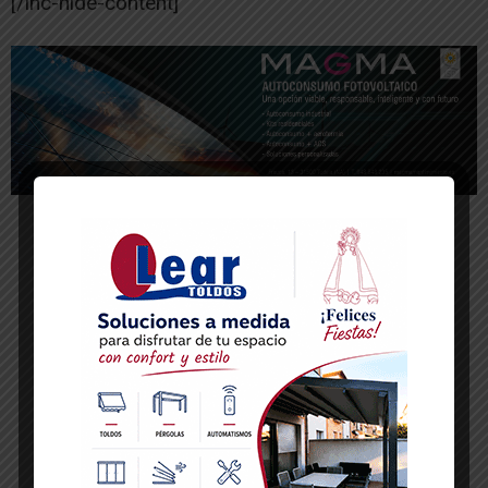
[/ihc-hide-content]
-- Publicidad --