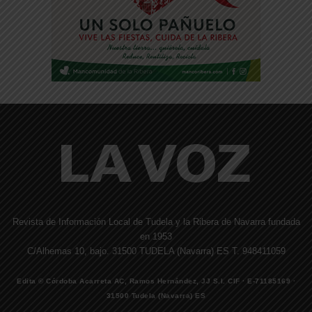
Revista de Información Local de Tudela y la Ribera de Navarra fundada
en 1953
C/Alhemas 10, bajo. 31500 TUDELA (Navarra) ES T. 948411059
Edita © Córdoba Acarreta AC, Ramos Hernández, JJ S.I. CIF · E-71185169 ·
31500 Tudela (Navarra) ES