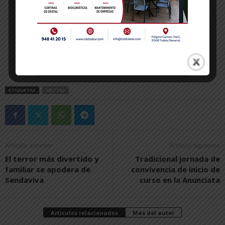
ETIQUETAS
ABLITAS
Artículo anterior
Artículo siguiente
El terror más divertido y
Tradicional jornada de
familiar se apodera de
convivencia de inicio de
Sendaviva
curso en la Anunciata
Artículos relacionados
Más del autor