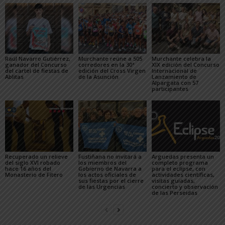
Raúl Navarro Gutiérrez,
Murchante reúne a 505
Murchante celebra la
ganador del Concurso
corredores en la 30ª
XIX edición del Concurso
del cartel de fiestas de
edición del Cross Virgen
Internacional de
Ablitas
de la Asunción
Lanzamiento de
Alpargata con 57
participantes
Recuperado un relieve
Fustiñana no invitará a
Arguedas presenta un
del siglo XVI robado
los miembros del
completo programa
hace 16 años del
Gobierno de Navarra a
para el eclipse, con
Monasterio de Fitero
los actos oficiales de
actividades científicas,
sus fiestas por el cierre
visitas guiadas,
de las Urgencias
concierto y observación
de las Perseidas