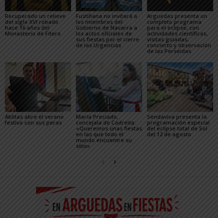
Recuperado un relieve
Fustiñana no invitará a
Arguedas presenta un
del siglo XVI robado
los miembros del
completo programa
hace 16 años del
Gobierno de Navarra a
para el eclipse, con
Monasterio de Fitero
los actos oficiales de
actividades científicas,
sus fiestas por el cierre
visitas guiadas,
de las Urgencias
concierto y observación
de las Perseidas
Ablitas abre el verano
María Preciado,
Sendaviva presenta la
festivo con sus peras
concejala de Cadreita:
programación especial
«Queremos unas fiestas
del eclipse total de Sol
en las que todo el
del 12 de agosto
mundo encuentre su
sitio»