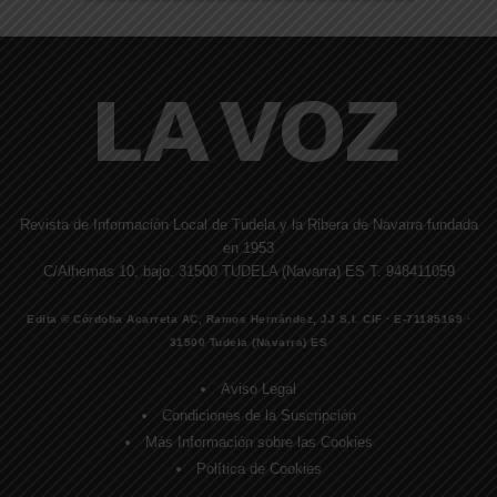
Revista de Información Local de Tudela y la Ribera de Navarra fundada
en 1953
C/Alhemas 10, bajo. 31500 TUDELA (Navarra) ES T. 948411059
Edita © Córdoba Acarreta AC, Ramos Hernández, JJ S.I. CIF · E-71185169 ·
31500 Tudela (Navarra) ES
Aviso Legal
Condiciones de la Suscripción
Más Información sobre las Cookies
Política de Cookies