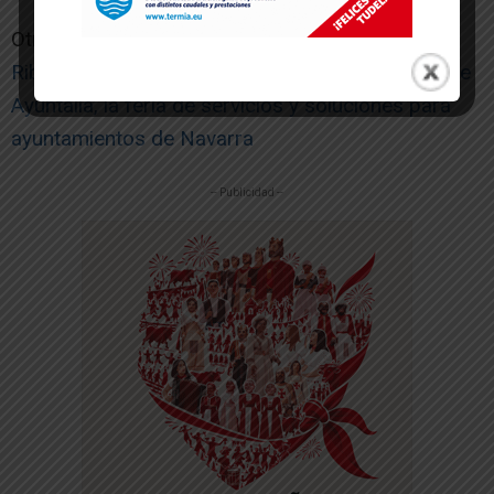
Otras noticias de interés:
Ribaforada acogerá en septiembre la II edición de
Ayuntalia, la feria de servicios y soluciones para
ayuntamientos de Navarra
-- Publicidad --