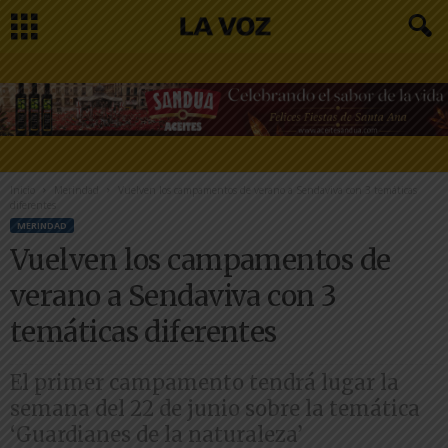
Inicio
Merindad
Vuelven los campamentos de verano a Sendaviva con 3 temáticas
diferentes
MERINDAD
Vuelven los campamentos de
verano a Sendaviva con 3
temáticas diferentes
El primer campamento tendrá lugar la
semana del 22 de junio sobre la temática
‘Guardianes de la naturaleza’