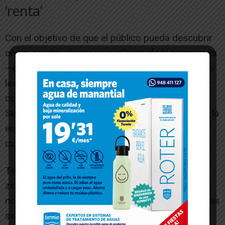
‘renta’
Con el objetivo de que el público pueda descubrir
cómo cambia el parque a lo largo de la temporada
—en primavera durante la apertura, en verano con
las atracciones de agua, y a partir de septiembre
con la tematización especial en Halloween—,
Sendaviva ha lanzado una promoción del 50% en la
entrada para realizar una segunda visita en
cualquier momento de la temporada.
Temporada en la que se ha estrenado la nueva
zona de la granja y en la que se esperan más
novedades que se irán anunciando en las próximas
semanas.