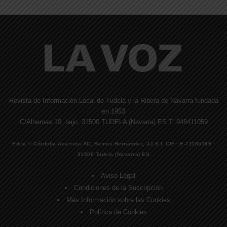
Revista de Información Local de Tudela y la Ribera de Navarra fundada
en 1953
C/Alhemas 10, bajo. 31500 TUDELA (Navarra) ES T. 948411059
Edita © Córdoba Acarreta AC, Ramos Hernández, JJ S.I. CIF · E-71185169 ·
31500 Tudela (Navarra) ES
Aviso Legal
Condiciones de la Suscripción
Más Información sobre las Cookies
Política de Cookies