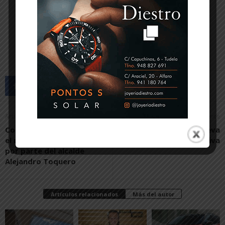
Artículo anterior
Artículo siguiente
Contigo Tudela cuestiona
Mañana arranca una nueva
el uso de fondos públicos
temporada en Sendaviva
por parte del alcalde
Alejandro Toquero
Artículos relacionados
Más del autor