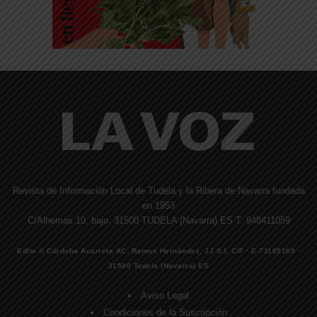
Revista de Información Local de Tudela y la Ribera de Navarra fundada
en 1953
C/Alhemas 10, bajo. 31500 TUDELA (Navarra) ES T. 948411059
Edita © Córdoba Acarreta AC, Ramos Hernández, JJ S.I. CIF · E-71185169 ·
31500 Tudela (Navarra) ES
Aviso Legal
Condiciones de la Suscripción