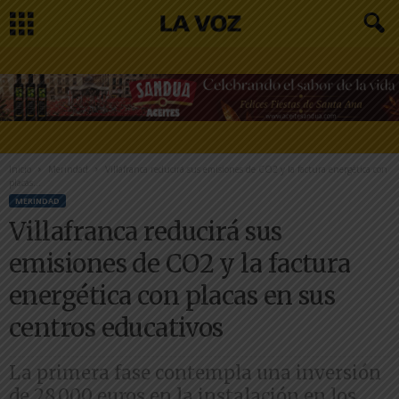
Inicio
Merindad
Villafranca reducirá sus emisiones de CO2 y la factura energética con
placas...
MERINDAD
Villafranca reducirá sus
emisiones de CO2 y la factura
energética con placas en sus
centros educativos
La primera fase contempla una inversión
de 28.000 euros en la instalación en los