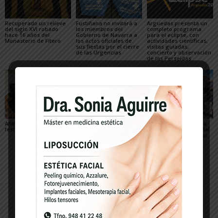
Recuperado un relieve
Fustiñana no invitará a
Arguedas presenta un
del siglo XVI robado
los miembros del
completo programa
hace 16 años del
Gobierno de Navarra a
para el eclipse, con
Monasterio de Fitero
los actos oficiales de
actividades científicas,
sus fiestas por el cierre
visitas guiadas,
de las Urgencias
concierto y observación
de las Perseidas
Ablitas abre el verano
María Preciado,
Sendaviva presenta la
festivo con sus peras
concejala de Cadreita:
programación especial
«Queremos unas fiestas
del eclipse total de Sol
en las que todo el
del 12 de agosto
mundo encuentre su
sitio»