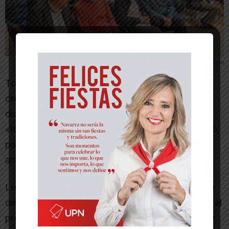
Asistentes al encuentro
Toquero recordó que el proyecto del Canal «fue
creado e iniciado por UPN» y expresó la
disposición que hay en la merindad para apoyar
«todo lo que sea bueno para Tudela y, sobre todo,
para la Ribera, para que el agua llegue cuanto
antes».
Lo que sí ha exigido es el compromiso de que se
desarrollen las 20.000 Ha. regables previstas en el
proyecto. «Todas y cada una, ni una menos, tiene