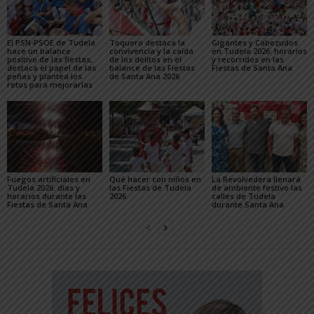
El PSN-PSOE de Tudela
Toquero destaca la
Gigantes y Cabezudos
hace un balance
convivencia y la caída
en Tudela 2026: horarios
positivo de las fiestas,
de los delitos en el
y recorridos en las
destaca el papel de las
balance de las Fiestas
Fiestas de Santa Ana
peñas y plantea los
de Santa Ana 2026
retos para mejorarlas
Fuegos artificiales en
Qué hacer con niños en
La Revolvedera llenará
Tudela 2026: días y
las Fiestas de Tudela
de ambiente festivo las
horarios durante las
2026
calles de Tudela
Fiestas de Santa Ana
durante Santa Ana