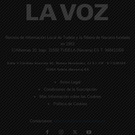
Revista de Información Local de Tudela y la Ribera de Navarra fundada
en 1953
C/Alhemas 10, bajo. 31500 TUDELA (Navarra) ES T. 948411059
Edita © Córdoba Acarreta AC, Ramos Hernández, JJ S.I. CIF · E-71185169 ·
31500 Tudela (Navarra) ES
Aviso Legal
Condiciones de la Suscripción
Más Información sobre las Cookies
Política de Cookies
Contáctanos:
direccion@lavozdelaribera.es