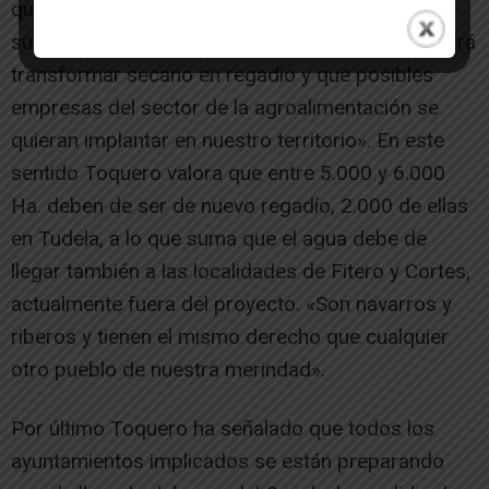
que llegar a la Ribera y no deben de ser de
sustitución si no de nuevo regadío, lo que permitirá
transformar secano en regadío y que posibles
empresas del sector de la agroalimentación se
quieran implantar en nuestro territorio». En este
sentido Toquero valora que entre 5.000 y 6.000
Ha. deben de ser de nuevo regadío, 2.000 de ellas
en Tudela, a lo que suma que el agua debe de
llegar también a las localidades de Fitero y Cortes,
actualmente fuera del proyecto. «Son navarros y
riberos y tienen el mismo derecho que cualquier
otro pueblo de nuestra merindad».
Por último Toquero ha señalado que todos los
ayuntamientos implicados se están preparando