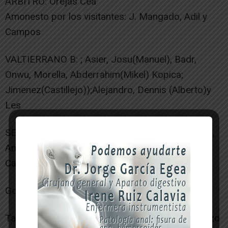
ARBITRO: Orejas Cea
Amonesto por los visitantes: J. Mangado, Adil y
Campos
VALTIERRANO B: ; Asier, Josu(Manuel), Badr,
Onwu, Morella, Abderrahim(Mikel) Kopica;
Jimenez(Castillejo));Alejandro, Dennis (Alberto)y
Les
SESMA: Martinez, C. Mangado, J. Mangado(Adil),
Angel(Rubio), Roberto, Garralda, Nestor(Waldo),
Campos, Pictor, Maxi(Remirez) y Romero
Goles: 0-1 M.4 Garralda
Tarde nublada en las Tejerías , el partido comenzo