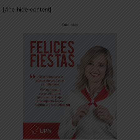
[/ihc-hide-content]
-- Publicidad --