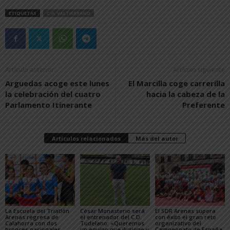
ETIQUETAS
C.A. VALTIERRANO
Artículo anterior
Artículo siguiente
Arguedas acoge este lunes
El Marcilla coge carrerilla
la celebración del cuatro
hacia la cabeza de la
Parlamento Itinerante
Preferente
Artículos relacionados
Más del autor
La Escuela del Triatlón
César Monasterio será
El SDR Arenas supera
Arenas regresa de
el entrenador del C.D.
con éxito el gran reto
Calahorra con dos
Tudelano: «Queremos
organizativo del
bronces nacionales
un equipo que ilusione y
Campeonato de España