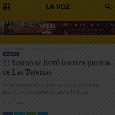
Inicio
Deportes
El Sesma se llevó los tres puntos de Las Tejerías
DEPORTES
El Sesma se llevó los tres puntos
de Las Tejerías
Tras ganas al Valtierrano B por 0-1 en
partido correspondiente a la Copa
27 marzo, 2017