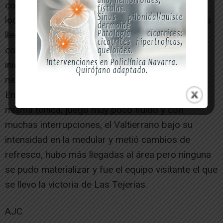
con el gol del Sesma en un despiste defensivo
local, con ambos equipos enteros físicamente las
llegadas eran escasas, el juego se interrumpía
continuamente , los locales intentaban llevar la
iniciativa del partido pero no se pudo destacar
nada más hasta que se llegó al descanso.
En el segundo tiempo el encuentro siguió con la
misma tónica, juego muy poco fluido y con
muchas interrupciones, el Valtierrano bajo su
intensidad en la medular y metió cambios de
refresco, hubo más llegadas al área pero ninguna
se pudo materializar y fue el equipo visitante el que
se llevo la victoria de Las Tejerias.
AJC