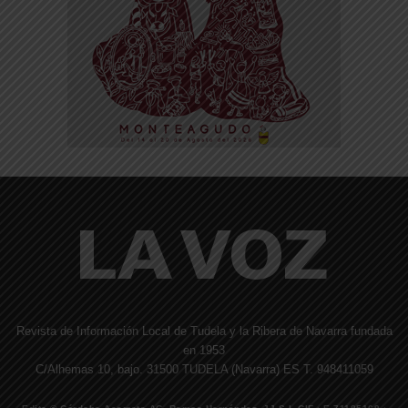
Revista de Información Local de Tudela y la Ribera de Navarra fundada
en 1953
C/Alhemas 10, bajo. 31500 TUDELA (Navarra) ES T. 948411059