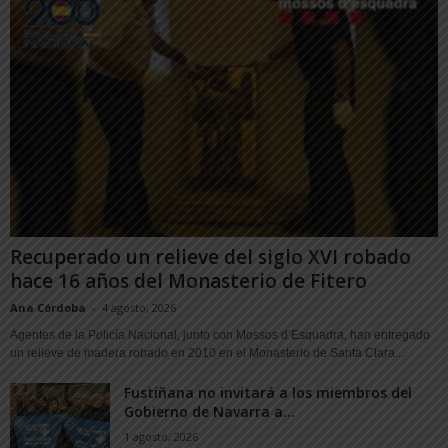
Recuperado un relieve del siglo XVI robado
hace 16 años del Monasterio de Fitero
Ana Córdoba
-
4 agosto, 2026
Agentes de la Policía Nacional, junto con Mossos d’Esquadra, han entregado
un relieve de madera robado en 2010 en el Monasterio de Santa Clara...
Fustiñana no invitará a los miembros del
Gobierno de Navarra a...
1 agosto, 2026