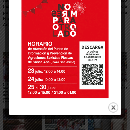
Instituto Valle del Ebro
cultural y de convivencia
participan en el Consejo
en la Ribera
Navarro de Infancia y
Adolescencia
Artículos relacionados
Más del autor
El PSN-PSOE de Tudela
Toquero destaca la
Gigantes y Cabezudos
hace un balance
convivencia y la caída
en Tudela 2026: horarios
positivo de las fiestas,
de los delitos en el
y recorridos en las
destaca el papel de las
balance de las Fiestas
Fiestas de Santa Ana
peñas y plantea los
de Santa Ana 2026
retos para mejorarlas