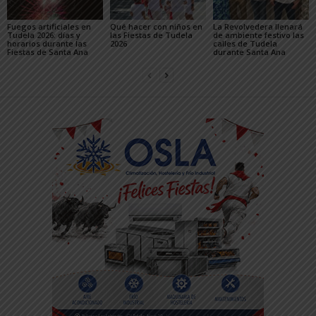
Fuegos artificiales en
Qué hacer con niños en
La Revolvedera llenará
Tudela 2026: días y
las Fiestas de Tudela
de ambiente festivo las
horarios durante las
2026
calles de Tudela
Fiestas de Santa Ana
durante Santa Ana