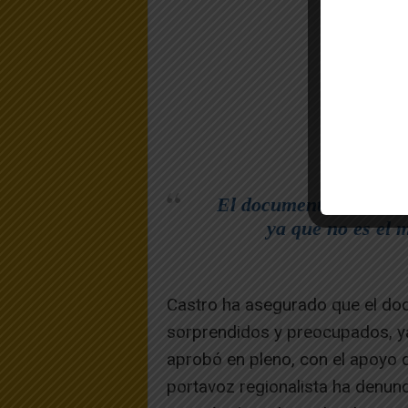
El documento nos ha d
ya que no es el 
Castro ha asegurado que el do
sorprendidos y preocupados, y
aprobó en pleno, con el apoyo 
portavoz regionalista ha denun