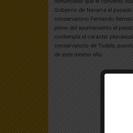
denunciado que el convenio susc
Gobierno de Navarra el pasado l
conservatorio Fernando Remacha
pleno del ayuntamiento el pasa
contempla el carácter plurianual
conservatorio de Tudela, puesto
de este mismo año.