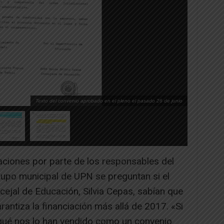
Texto del convenio aprobado en el pleno el pasado 26 de junio
caciones por parte de los responsables del
rupo municipal de UPN se preguntan si el
ncejal de Educación, Silvia Cepas, sabían que
antiza la financiación más allá de 2017. «Si
 qué nos lo han vendido como un convenio