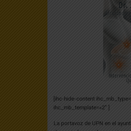
[ihc-hide-content ihc_mb_type
ihc_mb_template=»2″ ]
La portavoz de UPN en el ayunt