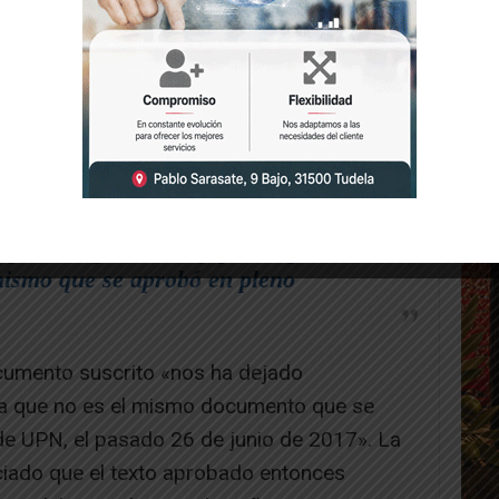
ejado sorprendidos y preocupados,
mismo que se aprobó en pleno
cumento suscrito «nos ha dejado
a que no es el mismo documento que se
de UPN, el pasado 26 de junio de 2017». La
ciado que el texto aprobado entonces