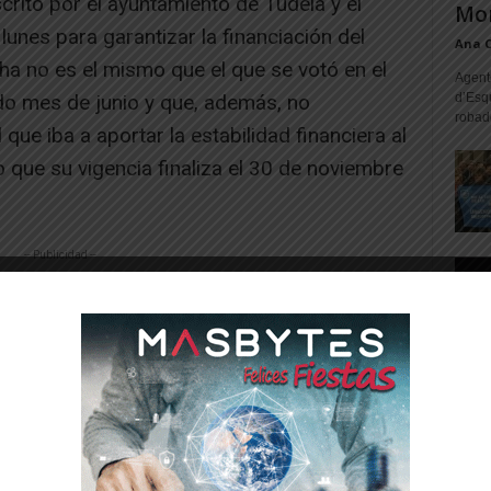
rito por el ayuntamiento de Tudela y el
Mon
unes para garantizar la financiación del
Ana 
 no es el mismo que el que se votó en el
Agente
do mes de junio y que, además, no
d’Esq
robad
 que iba a aportar la estabilidad financiera al
 que su vigencia finaliza el 30 de noviembre
-- Publicidad --