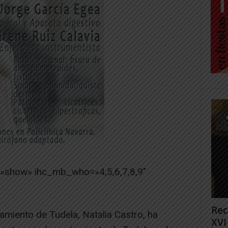
=»show» ihc_mb_who=»4,5,6,7,8,9″
Rec
amiento de Tudela, Natalia Castro, ha
XVI