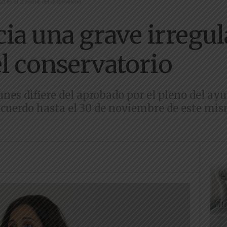
d en el convenio del conservatorio
a una grave irregula
l conservatorio
unes difiere del aprobado por el pleno del a
 acuerdo hasta el 30 de noviembre de este mi