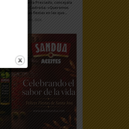
María Preciado, concejala
de Cadreita: «Queremos
unas fiestas en las que...
7 julio, 2026