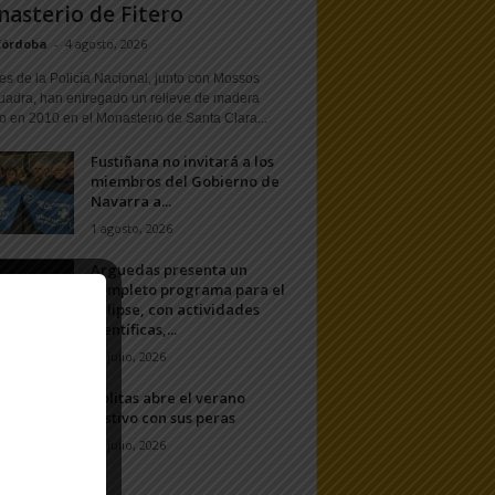
asterio de Fitero
Córdoba
-
4 agosto, 2026
s de la Policía Nacional, junto con Mossos
uadra, han entregado un relieve de madera
o en 2010 en el Monasterio de Santa Clara...
Fustiñana no invitará a los
miembros del Gobierno de
Navarra a...
1 agosto, 2026
Arguedas presenta un
completo programa para el
eclipse, con actividades
científicas,...
20 julio, 2026
Ablitas abre el verano
festivo con sus peras
11 julio, 2026