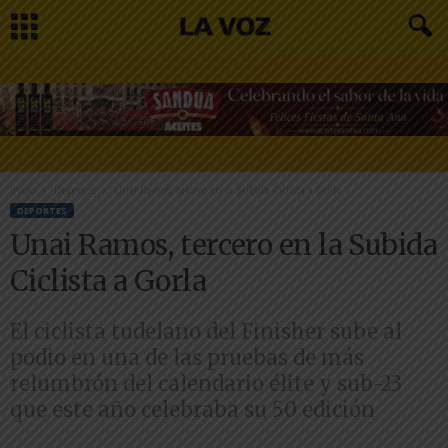
Inicio
Deportes
Unai Ramos, tercero en la Subida Ciclista a Gorla
DEPORTES
Unai Ramos, tercero en la Subida
Ciclista a Gorla
El ciclista tudelano del Finisher sube al
podio en una de las pruebas de más
relumbrón del calendario élite y sub-23
que este año celebraba su 50 edición