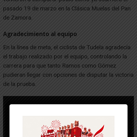
pasado 19 de marzo en la Clásica Muelas del Pan
de Zamora.
Agradecimiento al equipo
En la línea de meta, el ciclista de Tudela agradecía
el trabajo realizado por el equipo, controlando la
carrera para que tanto Ramos como Gómez
pudieran llegar con opciones de disputar la victoria
de la prueba.