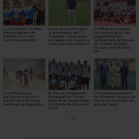
La Escuela del Triatlón
César Monasterio será
El SDR Arenas supera
Arenas regresa de
el entrenador del C.D.
con éxito el gran reto
Calahorra con dos
Tudelano: «Queremos
organizativo del
bronces nacionales
un equipo que ilusione y
Campeonato de España
vaya a por los partidos»
de Triatlón de Edad
Escolar y del XXV Reto
del...
Casi 800 ciclistas
El Club de piragüismo
Tres judocas navarros
participaron en la 27ª
Ebrokayak de Tudela
del Gimnasio Shogun de
edición de la Extreme
brilla en el Campeonato
Fitero, en el campus de
Bardenas de Arguedas
de España de Ríos en el
judo de Llanes
Cinca