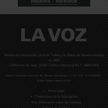
Revista de Información Local de Tudela y la Ribera de Navarra fundada
en 1953
C/Alhemas 10, bajo. 31500 TUDELA (Navarra) ES T. 948411059
Edita © Córdoba Acarreta AC, Ramos Hernández, JJ S.I. CIF · E-71185169 ·
31500 Tudela (Navarra) ES
Aviso Legal
Condiciones de la Suscripción
Más Información sobre las Cookies